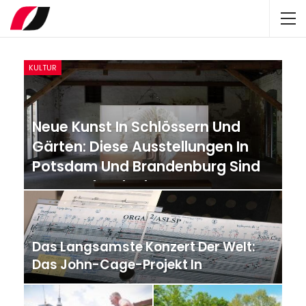
KULTUR
Neue Kunst In Schlössern Und
Gärten: Diese Ausstellungen In
Potsdam Und Brandenburg Sind
Besser Als Urlaub
Das Langsamste Konzert Der Welt:
Das John-Cage-Projekt In
Halberstadt