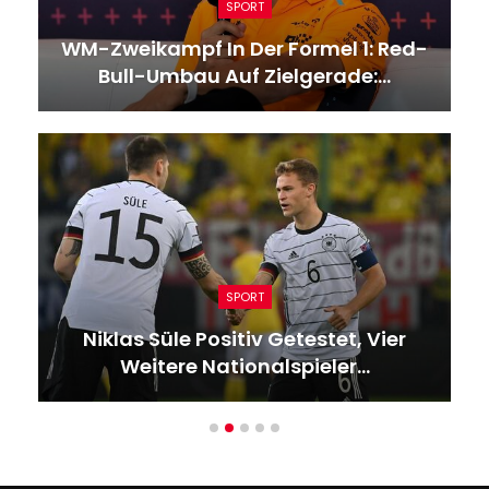
SPORT
d-
Fußball-Bundesliga: Pilotprojekt
Zum Videobeweis: Eberl…
GESUNDHEIT
Wettergefahren Nächste Woche:
DWD – Frost, Dauerregen…