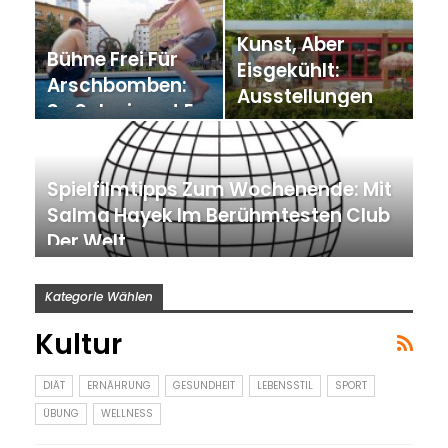
Kunst, Aber
Bühne Frei Für
Eisgekühlt:
Arschbomben:
Ausstellungen
So Schwimmt Es
Und Events Für…
Sich Im…
Spielfilmtipps Zum Wochenende: Mit
Salma Hayek Im Berühmtesten Club
Der Welt
Kategorie Wählen
Kultur
DIÄT
ERNÄHRUNG
GESUNDHEIT
LEBENSSTIL
SPORT
ÜBUNG
WELLNESS