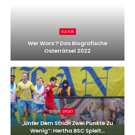
SPORT
Europa League: 2:2 Gegen Lyon:
Verrückte Nachspielzeit In…
GESUNDHEIT
Tödliche Schießerei In Krefeld:
Radfahrer (42) Auf Straße…