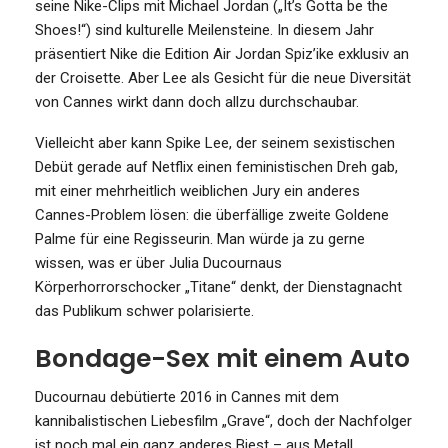
seine Nike-Clips mit Michael Jordan („It’s Gotta be the
Shoes!“) sind kulturelle Meilensteine. In diesem Jahr
präsentiert Nike die Edition Air Jordan Spiz’ike exklusiv an
der Croisette. Aber Lee als Gesicht für die neue Diversität
von Cannes wirkt dann doch allzu durchschaubar.
Vielleicht aber kann Spike Lee, der seinem sexistischen
Debüt gerade auf Netflix einen feministischen Dreh gab,
mit einer mehrheitlich weiblichen Jury ein anderes
Cannes-Problem lösen: die überfällige zweite Goldene
Palme für eine Regisseurin. Man würde ja zu gerne
wissen, was er über Julia Ducournaus
Körperhorrorschocker „Titane“ denkt, der Dienstagnacht
das Publikum schwer polarisierte.
Bondage-Sex mit einem Auto
Ducournau debütierte 2016 in Cannes mit dem
kannibalistischen Liebesfilm „Grave“, doch der Nachfolger
ist noch mal ein ganz anderes Biest – aus Metall,