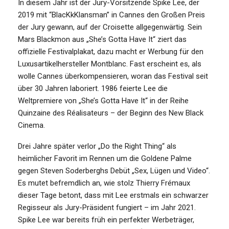
In diesem Jahr ist der Jury-Vorsitzende Spike Lee, der
2019 mit “BlacKkKlansman” in Cannes den Großen Preis
der Jury gewann, auf der Croisette allgegenwärtig. Sein
Mars Blackmon aus „She’s Gotta Have It“ ziert das
offizielle Festivalplakat, dazu macht er Werbung für den
Luxusartikelhersteller Montblanc. Fast erscheint es, als
wolle Cannes überkompensieren, woran das Festival seit
über 30 Jahren laboriert. 1986 feierte Lee die
Weltpremiere von „She’s Gotta Have It“ in der Reihe
Quinzaine des Réalisateurs – der Beginn des New Black
Cinema.
Drei Jahre später verlor „Do the Right Thing“ als
heimlicher Favorit im Rennen um die Goldene Palme
gegen Steven Soderberghs Debüt „Sex, Lügen und Video“.
Es mutet befremdlich an, wie stolz Thierry Frémaux
dieser Tage betont, dass mit Lee erstmals ein schwarzer
Regisseur als Jury-Präsident fungiert – im Jahr 2021.
Spike Lee war bereits früh ein perfekter Werbeträger,