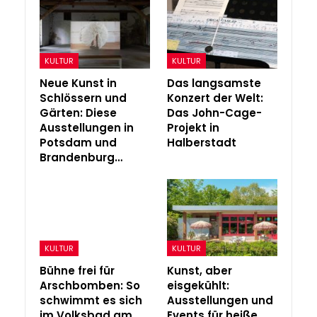
KULTUR
KULTUR
Neue Kunst in
Das langsamste
Schlössern und
Konzert der Welt:
Gärten: Diese
Das John-Cage-
Ausstellungen in
Projekt in
Potsdam und
Halberstadt
Brandenburg…
KULTUR
KULTUR
Bühne frei für
Kunst, aber
Arschbomben: So
eisgekühlt:
schwimmt es sich
Ausstellungen und
im Volksbad am
Events für heiße