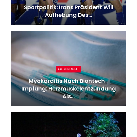
Sportpolitik: Irans Präsident Will
Aufhebung Des…
GESUNDHEIT
Myokarditis Nach Biontech-
Impfung: Herzmuskelentzündung
Als…