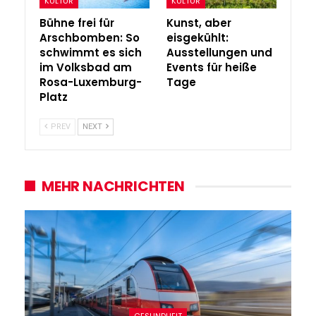
KULTUR
KULTUR
Bühne frei für
Kunst, aber
Arschbomben: So
eisgekühlt:
schwimmt es sich
Ausstellungen und
im Volksbad am
Events für heiße
Rosa-Luxemburg-
Tage
Platz
PREV
NEXT
MEHR NACHRICHTEN
GESUNDHEIT