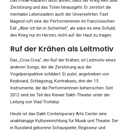
Das Freak-Kabarett lässt ahnen, dass der Krieg weit über
Zerstörung und das Töten hinausgeht: Er zerstört die
mentalen Lebensadern auch der Unversehrten. Fast
klagend ruft eine der Performerinnen im französischen
Exil: „Aber ich bin in Sicherheit“, als wäre es eine Schuld,
den Krieg nur im Herzen, nicht auf der Haut zu tragen.
Ruf der Krähen als Leitmotiv
Das „Croa Croa“, der Ruf der Krähen, ist Leitmotiv eines
anderen Songs, der die Zerstörung aus der
Vogelperspektive schildert. Er pulst, angetrieben von
Keyboard, Schlagzeug, Kontrabass, drei der 15
Instrumente, die die Performerinnen beherrschen. Seit
2012 sind sie Teil des Kiewer Dakh-Theater unter der
Leitung von Vlad Troitskyi.
Heute ist das Dakh Contemporary Arts Center eine
unabhängige Kultureinrichtung für Musik und Theater. Der
in Russland geborene Schauspieler, Regisseur und