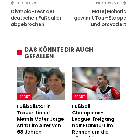
PREV POST
NEXT POST
Olympia-Test der
Matej Mohoric
deutschen Fußballer
gewinnt Tour-Etappe
abgebrochen
– und provoziert
DAS KÖNNTE DIR AUCH
GEFALLEN
SPORT
SPORT
Fußballstar in
Fußball-
Trauer: Lionel
Champions-
Messis Vater Jorge
League: Freigang
stirbt im Alter von
hält Frankfurt im
68 Jahren
Rennen um die