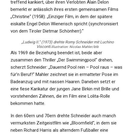
treffend karikiert, über ihren Verlobten Alain Delon
bemerkt er anlässlich ihres ersten gemeinsamen Films
„Christine“ (1958): „Einziger Film, in dem der spätere
eiskalte Engel Delon Wienerisch spricht (synchronisiert
von dem Tiroler Dietmar Schönherr).“
„Ludwig II.“ (1973) drehte Romy Schneider mit Luchino
Visconti.
Illustration: Nicolas Mahler/btb
Als 1969 die Beziehung beendet ist, beide aber
zusammen den Thriller „Der Swimmingpool“ drehen,
scherzt Schneider: „Dauernd Pool rein – Pool raus – was
für’n Beruf!“ Mahler zeichnet sie in ermatteter Pose im
Badeanzug und mit nassen Haaren. Daneben setzt er
eine fiese Karikatur der jungen Jane Birkin mit Brille und
vorstehenden Zähnen, die im Film eine Lolita-Rolle
bekommen hatte.
In den 60ern und 70ern drehte Schneider auch manch
vermurksten Zeitgeistfilm wie „Bloomfield“, in dem sie
neben Richard Harris als alterndem Fußballer eine