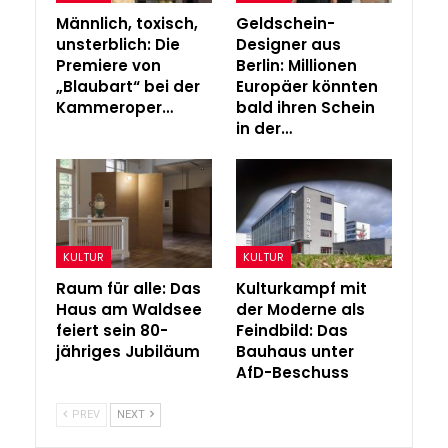
Männlich, toxisch,
Geldschein-
unsterblich: Die
Designer aus
Premiere von
Berlin: Millionen
„Blaubart“ bei der
Europäer könnten
Kammeroper…
bald ihren Schein
in der…
KULTUR
KULTUR
Raum für alle: Das
Kulturkampf mit
Haus am Waldsee
der Moderne als
feiert sein 80-
Feindbild: Das
jähriges Jubiläum
Bauhaus unter
AfD-Beschuss
PREV
NEXT