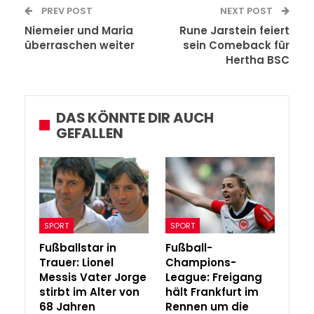
PREV POST
NEXT POST
Niemeier und Maria
Rune Jarstein feiert
überraschen weiter
sein Comeback für
Hertha BSC
DAS KÖNNTE DIR AUCH
GEFALLEN
SPORT
SPORT
Fußballstar in
Fußball-
Trauer: Lionel
Champions-
Messis Vater Jorge
League: Freigang
stirbt im Alter von
hält Frankfurt im
68 Jahren
Rennen um die