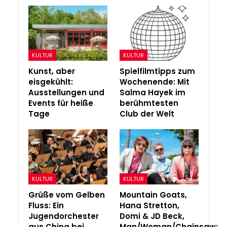
KULTUR
KULTUR
Kunst, aber
Spielfilmtipps zum
eisgekühlt:
Wochenende: Mit
Ausstellungen und
Salma Hayek im
Events für heiße
berühmtesten
Tage
Club der Welt
KULTUR
KULTUR
Grüße vom Gelben
Mountain Goats,
Fluss: Ein
Hana Stretton,
Jugendorchester
Domi & JD Beck,
aus China bei
Man/Woman/Chainsaw: