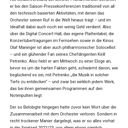
er bei den Saison-Pressekonferenzen traditionell von all
den technisch basierten Aktivitäten, mit denen das
Orchester seinen Ruf in die Welt hinaus trägt – und im
Idealfall dabei auch noch ein wenig Geld verdient. Also
über die Digital Concert Hall, das eigene Plattenlabel, die
Konzertübertragungen im Fernsehen sowie in die Kinos.
Olaf Maninger ist aber auch philharmonischer Solocellist
– und ein glühender Fan seines Chefdirigenten Kirill
Petrenko. Also hebt er am Mittwoch zu einer Eloge an,
bevor es um die harten Fakten geht, schwärmt davon, wie
beglückend es sei, mit Petrenko „die Musik in solcher
Tiefe zu entdecken“ – und zwar bei wirklich jedem Werk,
das bei ihren gemeinsamen Programmen auf den
Notenpulten liegt.
Der so Belobigte hingegen hatte zuvor kein Wort über die
Zusammenarbeit mit dem Orchester verloren. Sondern in
recht trockener Manier dargelegt, was er so alles vorhat
in der Spielzeit 2022/23: von allem etwas nämlich,