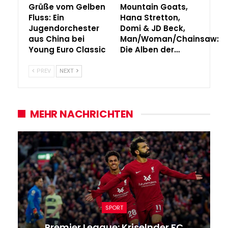
Grüße vom Gelben
Mountain Goats,
Fluss: Ein
Hana Stretton,
Jugendorchester
Domi & JD Beck,
aus China bei
Man/Woman/Chainsaw:
Young Euro Classic
Die Alben der…
PREV
NEXT
MEHR NACHRICHTEN
SPORT
Premier League: Kriselnder FC