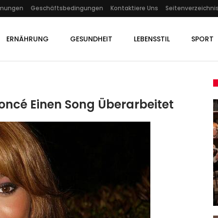
mmungen
Geschäftsbedingungen
Kontaktiere Uns
Seitenverzeichni
ERNÄHRUNG
GESUNDHEIT
LEBENSSTIL
SPORT
oncé Einen Song Überarbeitet
GESUNDHEIT
lba
Gesundheit: Psychiatriepatient
Stirbt Während Fixierung…
Admin
May 18, 2026