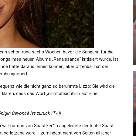
GESUNDHEIT
:
Indien: Feuer Bricht In Der
n:
Safdarjung Enklave In Delhi
Aus;…
enn schon rund sechs Wochen bevor die Sängerin für die
Admin
Dec 19, 2024
ngs ihres neuen Albums „Renaissance“ kritisiert wurde, ist
oncé hätte daraus lernen können, aber offenbar hat der
ihn ignoriert.
sequenz wie die nicht ganz so berühmte Lizzo: Sie wird die
GESUNDHEIT
rklären, dass das Wort „nicht absichtlich auf eine
Kind Soll Getötet Haben: NRW-
Und
Innenminister Für Debatte
igin Beyoncé ist zurück (T+)]
l
Über…
ch wie für das von Spastiker*in abgeleitete deutsche Spast
Admin
Feb 6, 2026
t verletzend wäre – zumindest nicht von Seiten all jener