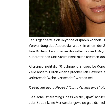
GESUNDHEIT
Wetter-Prognose Aktuell
Sommer-Kracher An Oster
Hier…
Den Ärger hätte sich Beyoncé ersparen können. D
Admin
Mar 26, 2024
Verwendung des Ausdrucks „spaz“ in einem der So
ihrer Kollegin Lizzo genau dasselbe passiert. Bey
Superstar den Shit Storm nicht mitbekommen oder 
Allerdings zieht die 40-Jährige jetzt dieselbe Kon
Zeile ändern. Durch einen Sprecher ließ Beyoncé e
SPORT
verletzende Weise verwendet“ worden sei.
US-Sport: NBA: Hartenstein 
[Lesen Sie auch: Neues Album „Renaissance“: Kön
Thunder Verlieren Topspie
Die Sache ist allerdings, dass es für „spaz“ ähnli
Admin
Jan 9, 2025
oder Spasti keine Verwendungsweise gibt, die nich