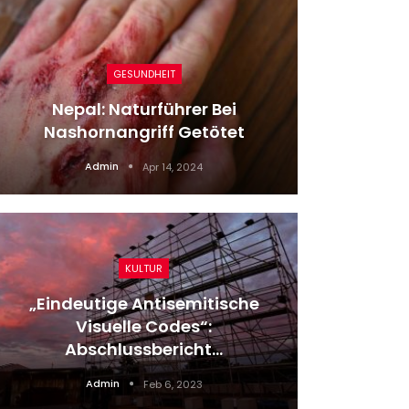
GESUNDHEIT
Nepal: Naturführer Bei
Ausste
Nashornangriff Getötet
Kars
Admin
Apr 14, 2024
KULTUR
„Eindeutige Antisemitische
Zwei 
Visuelle Codes“:
Hei
Abschlussbericht…
Admin
Feb 6, 2023