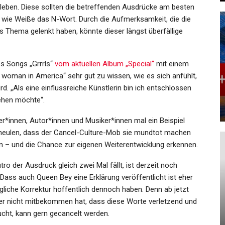
leben. Diese sollten die betreffenden Ausdrücke am besten
 wie Weiße das N-Wort. Durch die Aufmerksamkeit, die die
 Thema gelenkt haben, könnte dieser längst überfällige
GESUNDHEIT
es Songs „Grrrls“
vom aktuellen Album „Special“
mit einem
et:
Nigeria: 15 Vermisste Bei Angriff
ck woman in America“ sehr gut zu wissen, wie es sich anfühlt,
Bewaffneter Männer Auf…
. „Als eine einflussreiche Künstlerin bin ich entschlossen
sehen möchte“.
Admin
Mar 14, 2024
er*innen, Autor*innen und Musiker*innen mal ein Beispiel
zuheulen, dass der Cancel-Culture-Mob sie mundtot machen
 – und die Chance zur eigenen Weiterentwicklung erkennen.
SPORT
o der Ausdruck gleich zwei Mal fällt, ist derzeit noch
Dass auch Queen Bey eine Erklärung veröffentlicht ist eher
Schlafen Auf Den Spuren
igliche Korrektur hoffentlich dennoch haben. Denn ab jetzt
Von
Österreichs: Im Bett Von David
 er nicht mitbekommen hat, dass diese Worte verletzend und
r…
Alaba
ucht, kann gern gecancelt werden.