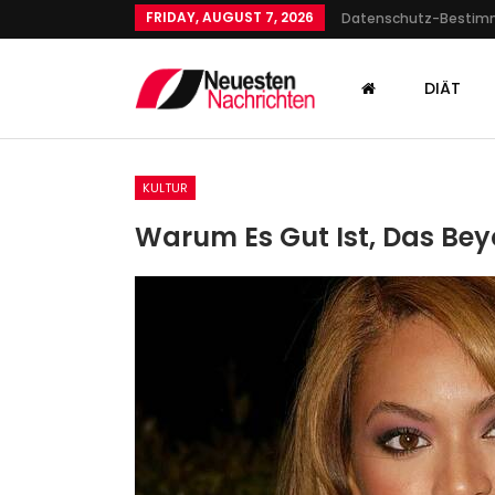
FRIDAY, AUGUST 7, 2026
Datenschutz-Besti
DIÄT
KULTUR
Warum Es Gut Ist, Das Bey
SPORT
Endlich Wieder Ein Erfolg: A
Berlin Gewinnt…
Admin
Dec 5, 2024