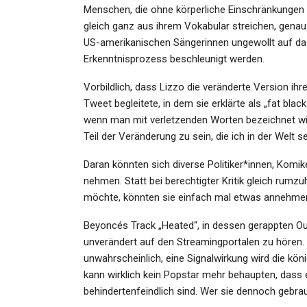
Menschen, die ohne körperliche Einschränkungen 
gleich ganz aus ihrem Vokabular streichen, genau
US-amerikanischen Sängerinnen ungewollt auf das
Erkenntnisprozess beschleunigt werden.
GESUNDHEIT
Vorbildlich, dass Lizzo die veränderte Version ihr
Schüsse Und Schreie Gemeld
Tweet begleitete, in dem sie erklärte als „fat bla
Spezialkräfte Rücken Zu…
wenn man mit verletzenden Worten bezeichnet wird
Teil der Veränderung zu sein, die ich in der Welt 
Admin
Mar 2, 2026
Daran könnten sich diverse Politiker*innen, Komik
nehmen. Statt bei berechtigter Kritik gleich rum
möchte, könnten sie einfach mal etwas annehmen
Beyoncés Track „Heated“, in dessen gerappten Outr
KULTUR
unverändert auf den Streamingportalen zu hören. 
unwahrscheinlich, eine Signalwirkung wird die kön
Debütroman „Adlergestell“ 
kann wirklich kein Popstar mehr behaupten, dass
Laura Laabs: Die Geister De
behindertenfeindlich sind. Wer sie dennoch gebra