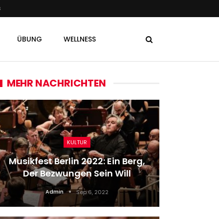
s
ÜBUNG
WELLNESS
MEHR NACHRICHTEN
KULTUR
Musikfest Berlin 2022: Ein Berg,
Verlet
Der Bezwungen Sein Will
Admin
Sep 6, 2022