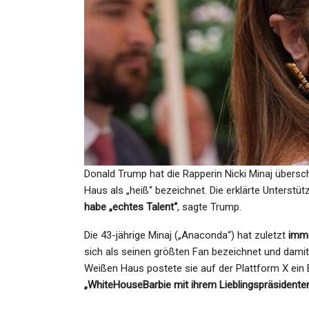
SPORT
Englischer Fußball-Pokal
Arsenal Überraschend Raus
Admin
Apr 5, 2026
Donald Trump hat die Rapperin Nicki Minaj übersc
Haus als „heiß“ bezeichnet. Die erklärte Unterstü
habe „echtes Talent“
, sagte Trump.
GESUNDHEIT
Die 43-jährige Minaj („Anaconda“) hat zuletzt
imme
Polarlichter Über Deutschla
sich als seinen größten Fan bezeichnet und damit
Das Steckt Hinter Dem…
Weißen Haus postete sie auf der Plattform X ein 
„WhiteHouseBarbie mit ihrem Lieblingspräsidenten 
Admin
May 11, 2024