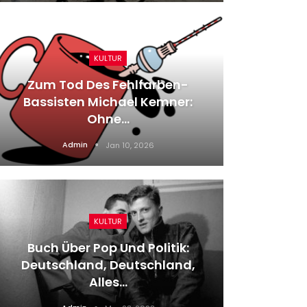
KULTUR
Zum Tod Des Fehlfarben-
L
Bassisten Michael Kemner:
Diagn
Ohne…
Admin
Jan 10, 2026
KULTUR
Buch Über Pop Und Politik:
Hardin
Deutschland, Deutschland,
Philh
Alles…