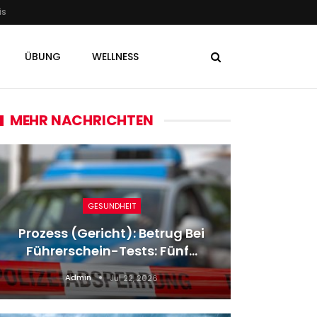
is
ÜBUNG
WELLNESS
MEHR NACHRICHTEN
GESUNDHEIT
Prozess (Gericht): Betrug Bei
Nach 60
Führerschein-Tests: Fünf…
Admin
Jul 22, 2026