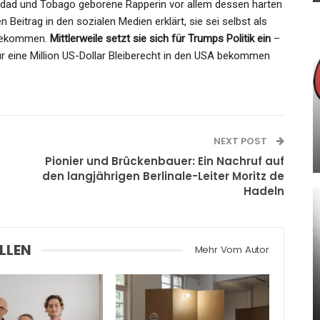
nidad und Tobago geborene Rapperin vor allem dessen harten
n Beitrag in den sozialen Medien erklärt, sie sei selbst als
A gekommen.
Mittlerweile setzt sie sich für Trumps Politik ein
–
ür eine Million US-Dollar Bleiberecht in den USA bekommen
GESUNDHEIT
News Des Tages Am 3. April
2025: Das Wird Heute Wichtig
 In…
In…
NEXT POST
Admin
Apr 3, 2025
Pionier und Brückenbauer: Ein Nachruf auf
den langjährigen Berlinale-Leiter Moritz de
Hadeln
LLEN
SPORT
Mehr Vom Autor
ave
Den Deutschen Handballern
…
Geht Die Luft Aus