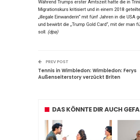
Während Trumps erster Amtszeit hatte die in Tri
Migrationskurs kritisiert und in einem 2018 geteilte
„illegale Einwanderin“ mit fünf Jahren in die US
und bewirbt die „Trump Gold Card“, mit der man f
soll.
(dpa)
SPORT
FC Bayern Spät Furios Bei
Benfica – Wolfsburg Verliert
PREV POST
Admin
Oct 21, 2021
Tennis in Wimbledon: Wimbledon: Ferys
Außenseiterstory verzückt Briten
DAS KÖNNTE DIR AUCH GEFA
KULTUR
Initiator Der Kampagne „S
Social“: Sind Die Sozialen