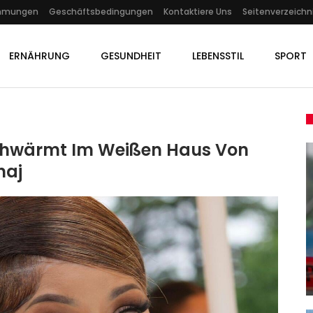
immungen
Geschäftsbedingungen
Kontaktiere Uns
Seitenverzeichn
ERNÄHRUNG
GESUNDHEIT
LEBENSSTIL
SPORT
Schwärmt Im Weißen Haus Von
naj
GESUNDHEIT
ni
Vereinigtes Königreich:
Flugzeug Stürzt Über Dem Berg
Rhigos…
Admin
Nov 15, 2024