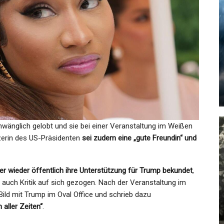
SPORT
Frauenfußfall: Bayern-
:
Fußballerinnen Weiter
 –…
Tabellenführer
Admin
Sep 23, 2024
hwänglich gelobt und sie bei einer Veranstaltung im Weißen
tzerin des US-Präsidenten
sei zudem eine „gute Freundin“ und
SPORT
r wieder öffentlich ihre Unterstützung für Trump bekundet
,
nd:
Volleyball-Finale: BR Volleys
 auch Kritik auf sich gezogen. Nach der Veranstaltung im
Gleichen Die Serie In…
Bild mit Trump im Oval Office und schrieb dazu
aller Zeiten“
.
Admin
Apr 24, 2024