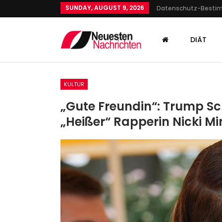
SUNDAY, AUGUST 9, 2026
Datenschutz-Best
DIÄT
KULTUR
„Gute Freundin“: Trump 
„heißer“ Rapperin Nicki Mi
GESUNDHEIT
Unwetter-Warnung Im Ju
2024: DWD Warnt Vor
Sturzfluten…
Admin
May 31, 2024