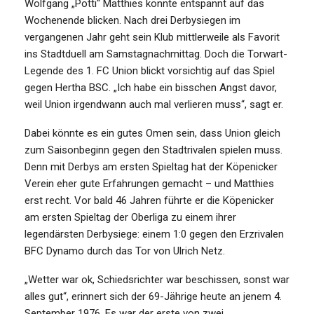
Wolfgang „Potti“ Matthies könnte entspannt auf das
Wochenende blicken. Nach drei Derbysiegen im
vergangenen Jahr geht sein Klub mittlerweile als Favorit
ins Stadtduell am Samstagnachmittag. Doch die Torwart-
Legende des 1. FC Union blickt vorsichtig auf das Spiel
gegen Hertha BSC. „Ich habe ein bisschen Angst davor,
weil Union irgendwann auch mal verlieren muss“, sagt er.
Dabei könnte es ein gutes Omen sein, dass Union gleich
zum Saisonbeginn gegen den Stadtrivalen spielen muss.
Denn mit Derbys am ersten Spieltag hat der Köpenicker
Verein eher gute Erfahrungen gemacht – und Matthies
erst recht. Vor bald 46 Jahren führte er die Köpenicker
am ersten Spieltag der Oberliga zu einem ihrer
legendärsten Derbysiege: einem 1:0 gegen den Erzrivalen
BFC Dynamo durch das Tor von Ulrich Netz.
„Wetter war ok, Schiedsrichter war beschissen, sonst war
alles gut“, erinnert sich der 69-Jährige heute an jenem 4.
September 1976. Es war der erste von zwei