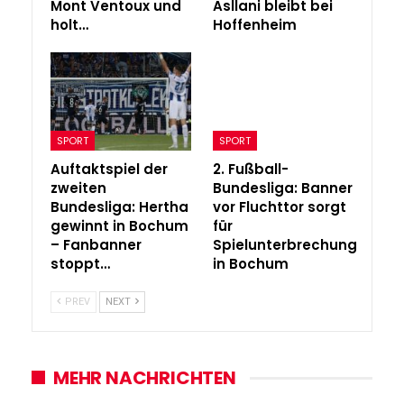
Mont Ventoux und
Asllani bleibt bei
holt…
Hoffenheim
SPORT
SPORT
Auftaktspiel der
2. Fußball-
zweiten
Bundesliga: Banner
Bundesliga: Hertha
vor Fluchttor sorgt
gewinnt in Bochum
für
– Fanbanner
Spielunterbrechung
stoppt…
in Bochum
PREV
NEXT
MEHR NACHRICHTEN