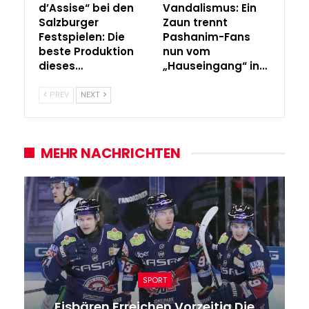
d’Assise“ bei den
Vandalismus: Ein
Salzburger
Zaun trennt
Festspielen: Die
Pashanim-Fans
beste Produktion
nun vom
dieses…
„Hauseingang“ in…
PREV
NEXT
MEHR NACHRICHTEN
SPORT
Eisbären Erreichen Vorzeitig Die