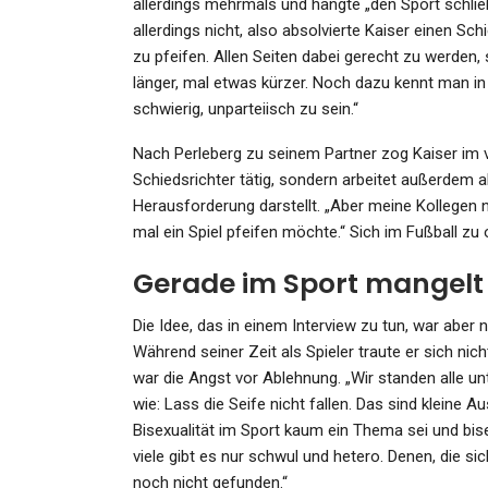
allerdings mehrmals und hängte „den Sport schlie
allerdings nicht, also absolvierte Kaiser einen Sc
zu pfeifen. Allen Seiten dabei gerecht zu werden, 
länger, mal etwas kürzer. Noch dazu kennt man in
schwierig, unparteiisch zu sein.“
SPORT
Nach Perleberg zu seinem Partner zog Kaiser im ve
Jens Lehmann Soll Dennis A
Schiedsrichter tätig, sondern arbeitet außerdem a
Als…
Herausforderung darstellt. „Aber meine Kollege
Admin
May 5, 2021
mal ein Spiel pfeifen möchte.“ Sich im Fußball z
Gerade im Sport mangelt 
Die Idee, das in einem Interview zu tun, war aber 
Während seiner Zeit als Spieler traute er sich ni
war die Angst vor Ablehnung. „Wir standen alle 
KULTUR
wie: Lass die Seife nicht fallen. Das sind kleine 
Cocktails Zum Frühstück, 
Bisexualität im Sport kaum ein Thema sei und bise
Am Abend
viele gibt es nur schwul und hetero. Denen, die sic
noch nicht gefunden.“