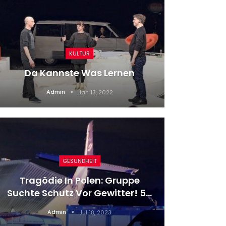
„Nennt
KULTUR
Lunz“
Da Kannste Was Lernen
Admin
Jan 13, 2022
GESUNDHEIT
Tragödie In Polen: Gruppe
Hai-Ang
Suchte Schutz Vor Gewitter! 5…
Berich
Admin
Jul 18, 2023