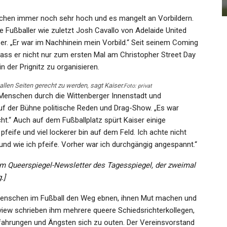
Admin
Jul 23, 2024
schen immer noch sehr hoch und es mangelt an Vorbildern.
e Fußballer wie zuletzt Josh Cavallo von Adelaide United
ser. „Er war im Nachhinein mein Vorbild.“ Seit seinem Coming
, dass er nicht nur zum ersten Mal am Christopher Street Day
n der Prignitz zu organisieren.
 allen Seiten gerecht zu werden, sagt Kaiser.
Foto: privat
Menschen durch die Wittenberger Innenstadt und
f der Bühne politische Reden und Drag-Show. „Es war
t.“ Auch auf dem Fußballplatz spürt Kaiser einige
feife und viel lockerer bin auf dem Feld. Ich achte nicht
e und wie ich pfeife. Vorher war ich durchgängig angespannt.“
im Queerspiegel-Newsletter des Tagesspiegel, der zweimal
.]
enschen im Fußball den Weg ebnen, ihnen Mut machen und
rview schrieben ihm mehrere queere Schiedsrichterkollegen,
rfahrungen und Ängsten sich zu outen. Der Vereinsvorstand