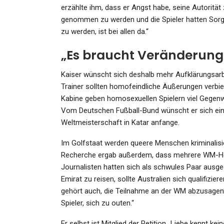
erzählte ihm, dass er Angst habe, seine Autorität z
genommen zu werden und die Spieler hatten Sorg
zu werden, ist bei allen da.“
„Es braucht Veränderung
Kaiser wünscht sich deshalb mehr Aufklärungsarbe
Trainer sollten homofeindliche Äußerungen verbie
Kabine geben homosexuellen Spielern viel Gegenwi
Vom Deutschen Fußball-Bund wünscht er sich ein 
Weltmeisterschaft in Katar anfange.
Im Golfstaat werden queere Menschen kriminalisie
Recherche ergab außerdem, dass mehrere WM-Hot
Journalisten hatten sich als schwules Paar ausg
Emirat zu reisen, sollte Australien sich qualifiz
gehört auch, die Teilnahme an der WM abzusagen“,
Spieler, sich zu outen.“
Er selbst ist Mitglied der Petition „Liebe kennt ke