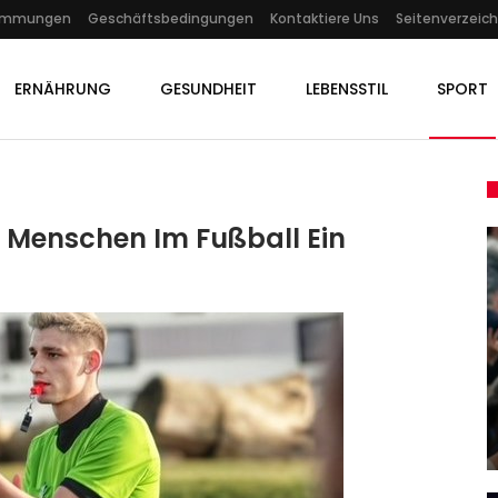
timmungen
Geschäftsbedingungen
Kontaktiere Uns
Seitenverzeich
ERNÄHRUNG
GESUNDHEIT
LEBENSSTIL
SPORT
n Menschen Im Fußball Ein
GESUNDHEIT
orm,
Wetter-Prognose Aktualisiert:
e…
Meteorologen Prophezeien…
Admin
Nov 8, 2025