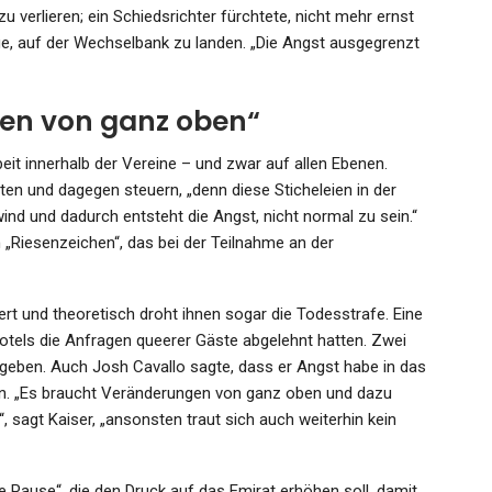
u verlieren; ein Schiedsrichter fürchtete, nicht mehr ernst
e, auf der Wechselbank zu landen. „Die Angst ausgegrenzt
en von ganz oben“
it innerhalb der Vereine – und zwar auf allen Ebenen.
ten und dagegen steuern, „denn diese Sticheleien in der
nd und dadurch entsteht die Angst, nicht normal zu sein.“
„Riesenzeichen“, das bei der Teilnahme an der
rt und theoretisch droht ihnen sogar die Todesstrafe. Eine
els die Anfragen queerer Gäste abgelehnt hatten. Zwei
egeben. Auch Josh Cavallo sagte, dass er Angst habe in das
ieren. „Es braucht Veränderungen von ganz oben und dazu
 sagt Kaiser, „ansonsten traut sich auch weiterhin kein
ine Pause“, die den Druck auf das Emirat erhöhen soll, damit