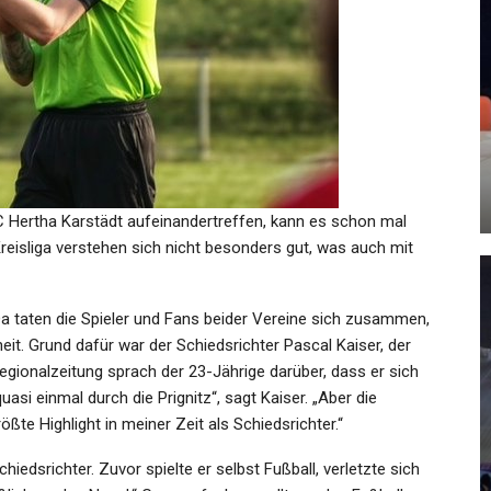
KULTUR
r
Jazz-Legende Sonny Rollins:
Der „Saxofon-Koloss“ Ist Tot
Admin
May 26, 2026
 Hertha Karstädt aufeinandertreffen, kann es schon mal
Kreisliga verstehen sich nicht besonders gut, was auch mit
a taten die Spieler und Fans beider Vereine sich zusammen,
it. Grund dafür war der Schiedsrichter Pascal Kaiser, der
SPORT
 Regionalzeitung sprach der 23-Jährige darüber, dass er sich
en
Nach Olympia Ist Vor Den
asi einmal durch die Prignitz“, sagt Kaiser. „Aber die
s…
Paralympics
ßte Highlight in meiner Zeit als Schiedsrichter.“
Admin
Feb 24, 2022
chiedsrichter. Zuvor spielte er selbst Fußball, verletzte sich