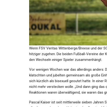
KULTUR
Musiker Nile Rodgers:
„Einstellung, Religion Ode
Herkunft…
Admin
Jul 24, 2023
Wenn FSV Veritas Wittenberge/Breese und der SC
hitziger zugehen. Die beiden Fußball-Vereine der 
den Wechseln einiger Spieler zusammenhängt.
Vor wenigen Wochen war das allerdings anders: D
klatschten und jubelten gemeinsam als große Einhe
SPORT
sich kürzlich als bisexuell geoutet hatte. In einer
„Bisschen Sonnen, Bissch
nicht mehr verstecken wolle. „Und dann ging das qu
Betrinken“: Energie Cottbu
Reaktionen waren überwältigend, sie waren das grö
Admin
May 26, 2024
Pascal Kaiser ist seit mittlerweile sieben Jahren S