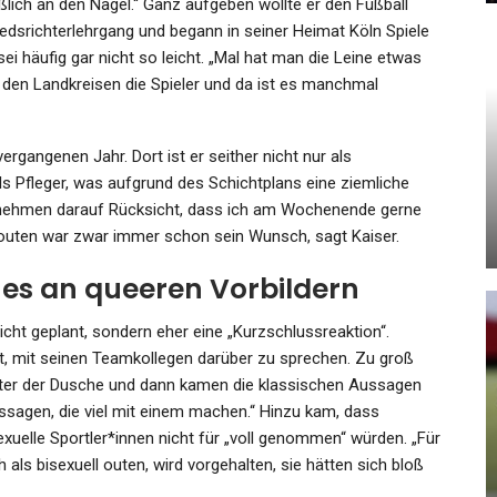
ßlich an den Nagel.“ Ganz aufgeben wollte er den Fußball
hiedsrichterlehrgang und begann in seiner Heimat Köln Spiele
sei häufig gar nicht so leicht. „Mal hat man die Leine etwas
 den Landkreisen die Spieler und da ist es manchmal
KULTUR
Aus Der Jurte Ins Rathaus
rgangenen Jahr. Dort ist er seither nicht nur als
ogo
Schöneberg: „Auf Chamissos
ls Pfleger, was aufgrund des Schichtplans eine ziemliche
Spuren“…
n nehmen darauf Rücksicht, dass ich am Wochenende gerne
Admin
Jun 14, 2025
u outen war zwar immer schon sein Wunsch, sagt Kaiser.
es an queeren Vorbildern
nicht geplant, sondern eher eine „Kurzschlussreaktion“.
cht, mit seinen Teamkollegen darüber zu sprechen. Zu groß
KULTUR
unter der Dusche und dann kamen die klassischen Aussagen
Filmfestival Venedig 2024:
Aussagen, die viel mit einem machen.“ Hinzu kam, dass
Tod
Hohes Staraufgebot – Und
xuelle Sportler*innen nicht für „voll genommen“ würden. „Für
Andres…
h als bisexuell outen, wird vorgehalten, sie hätten sich bloß