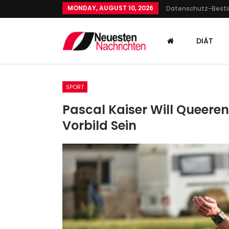
MONDAY, AUGUST 10, 2026
Datenschutz-Bes
DIÄT
SPORT
Pascal Kaiser Will Queere
Vorbild Sein
KULTUR
Absolute Resolve, Desert St
Operation Neptune: Was Di
Admin
Jan 11, 2026