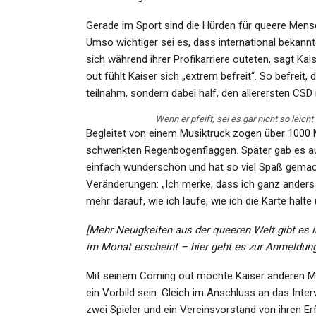
Admin
Jun 10, 2022
Gerade im Sport sind die Hürden für queere Men
Umso wichtiger sei es, dass international bekannt
sich während ihrer Profikarriere outeten, sagt Kai
out fühlt Kaiser sich „extrem befreit“. So befreit
teilnahm, sondern dabei half, den allerersten CSD i
Wenn er pfeift, sei es gar nicht so leicht
Begleitet von einem Musiktruck zogen über 1000 
schwenkten Regenbogenflaggen. Später gab es au
einfach wunderschön und hat so viel Spaß gemach
Veränderungen: „Ich merke, dass ich ganz anders p
mehr darauf, wie ich laufe, wie ich die Karte halt
[Mehr Neuigkeiten aus der queeren Welt gibt es 
im Monat erscheint – hier geht es zur Anmeldung
Mit seinem Coming out möchte Kaiser anderen M
ein Vorbild sein. Gleich im Anschluss an das Inte
zwei Spieler und ein Vereinsvorstand von ihren E