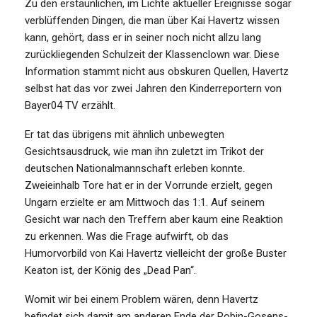
Zu den erstaunlichen, im Lichte aktueller Ereignisse sogar
verblüffenden Dingen, die man über Kai Havertz wissen
kann, gehört, dass er in seiner noch nicht allzu lang
zurückliegenden Schulzeit der Klassenclown war. Diese
Information stammt nicht aus obskuren Quellen, Havertz
selbst hat das vor zwei Jahren den Kinderreportern von
Bayer04 TV erzählt.
Er tat das übrigens mit ähnlich unbewegten
Gesichtsausdruck, wie man ihn zuletzt im Trikot der
deutschen Nationalmannschaft erleben konnte.
Zweieinhalb Tore hat er in der Vorrunde erzielt, gegen
Ungarn erzielte er am Mittwoch das 1:1. Auf seinem
Gesicht war nach den Treffern aber kaum eine Reaktion
zu erkennen. Was die Frage aufwirft, ob das
Humorvorbild von Kai Havertz vielleicht der große Buster
Keaton ist, der König des „Dead Pan“.
Womit wir bei einem Problem wären, denn Havertz
befindet sich damit am anderen Ende der Robin-Gosens-