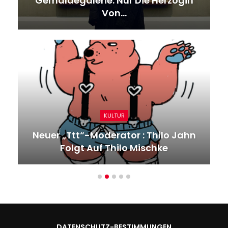
Gemäldegalerie: Nur Die Herzogin
Von…
KULTUR
Neuer „ttt“-Moderator : Thilo Jahn
Folgt Auf Thilo Mischke
DATENSCHUTZ-BESTIMMUNGEN