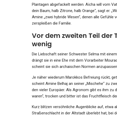
Plantagen abgefackelt werden. Aïcha will vom Vate
dein Baum, halb Zitrone, halb Orange“, sagt er. „Wi
Amine „zwei hybride Wesen“, denen alle Gefühle vo
zerspleißen die Familie.
Vor dem zweiten Teil der T
wenig
Die Liebschaft seiner Schwester Selma mit eine
drängt sie in eine Ehe mit dem Vorarbeiter Mourad
scheint sie sich archaischen Normen anzupasse
Je näher wiederum Marokkos Befreiung rückt, ge
scheint Amine Belhaj an seiner „Mischehe“ zu zwe
den vieler Europäer. Als Agronom gibt es ihm zu
waren“, trocken und bitter ist das Fruchtfleisch d
Kurz blitzen versöhnliche Augenblicke auf, etwa a
Straßenschlacht in der Altstadt überlebt hat, bei d