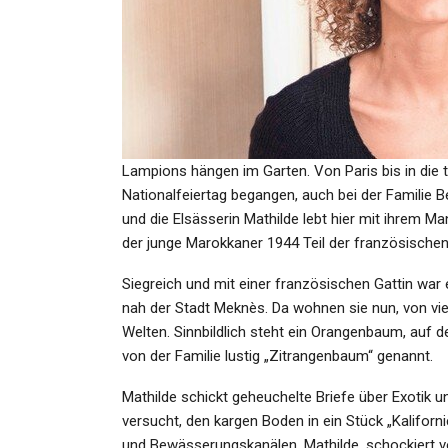
GESUNDHEIT
Eurojackpot Aktuell: Exper
Berechnet – Mit Diesen…
Lampions hängen im Garten. Von Paris bis in die t
Admin
Sep 17, 2025
Nationalfeiertag begangen, auch bei der Familie B
und die Elsässerin Mathilde lebt hier mit ihrem 
der junge Marokkaner 1944 Teil der französischen 
Siegreich und mit einer französischen Gattin war
GESUNDHEIT
nah der Stadt Meknès. Da wohnen sie nun, von vie
Sri Lanka: 13 Menschen Na
Welten. Sinnbildlich steht ein Orangenbaum, auf d
Elefantenangriff In Sri Lan
von der Familie lustig „Zitrangenbaum“ genannt.
Im…
Mathilde schickt geheuchelte Briefe über Exotik
versucht, den kargen Boden in ein Stück „Kaliforni
Admin
Jul 7, 2024
und Bewässerungskanälen. Mathilde, schockiert v