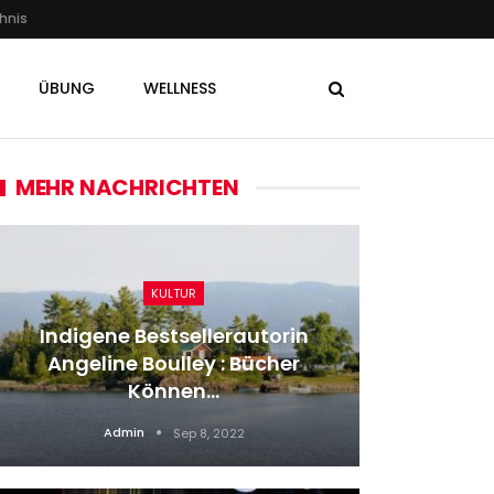
hnis
ÜBUNG
WELLNESS
MEHR NACHRICHTEN
KULTUR
Indigene Bestsellerautorin
Angeline Boulley : Bücher
Verkau
Können…
02.10.2
Admin
Sep 8, 2022