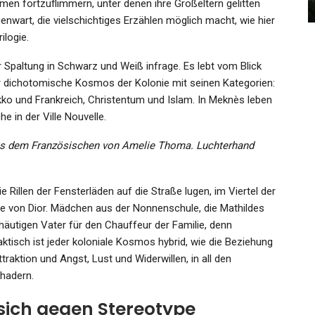
Admin
Oct 30, 2023
smen fortzuflimmern, unter denen ihre Großeltern gelitten
enwart, die vielschichtiges Erzählen möglich macht, wie hier
ilogie.
er Spaltung in Schwarz und Weiß infrage. Es lebt vom Blick
er dichotomische Kosmos der Kolonie mit seinen Kategorien:
ko und Frankreich, Christentum und Islam. In Meknès leben
e in der Ville Nouvelle.
Aus dem Französischen von Amelie Thoma. Luchterhand
e Rillen der Fensterläden auf die Straße lugen, im Viertel der
e von Dior. Mädchen aus der Nonnenschule, die Mathildes
äutigen Vater für den Chauffeur der Familie, denn
tisch ist jeder koloniale Kosmos hybrid, wie die Beziehung
traktion und Angst, Lust und Widerwillen, in all den
hadern.
sich gegen Stereotype