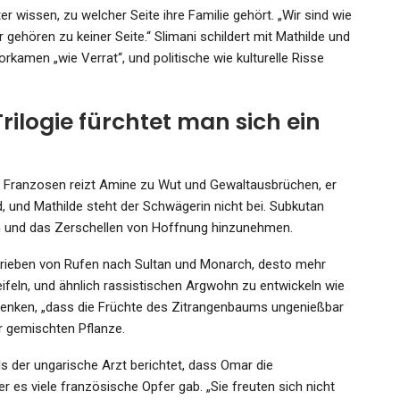
r wissen, zu welcher Seite ihre Familie gehört. „Wir sind wie
r gehören zu keiner Seite.“ Slimani schildert mit Mathilde und
rkamen „wie Verrat“, und politische wie kulturelle Risse
rilogie fürchtet man sich ein
m Franzosen reizt Amine zu Wut und Gewaltausbrüchen, er
, und Mathilde steht der Schwägerin nicht bei. Subkutan
n und das Zerschellen von Hoffnung hinzunehmen.
trieben von Rufen nach Sultan und Monarch, desto mehr
ifeln, und ähnlich rassistischen Argwohn zu entwickeln wie
 denken, „dass die Früchte des Zitrangenbaums ungenießbar
er gemischten Pflanze.
ls der ungarische Arzt berichtet, dass Omar die
er es viele französische Opfer gab. „Sie freuten sich nicht