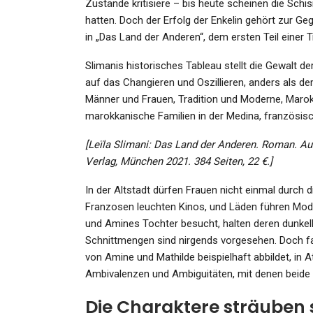
Admin
Aug 11, 2023
Zustände kritisiere – bis heute scheinen die Schi
hatten. Doch der Erfolg der Enkelin gehört zur Geg
in „Das Land der Anderen“, dem ersten Teil einer Tr
Slimanis historisches Tableau stellt die Gewalt d
auf das Changieren und Oszillieren, anders als d
Männer und Frauen, Tradition und Moderne, Marok
marokkanische Familien in der Medina, französisch
[Leïla Slimani: Das Land der Anderen. Roman. 
Verlag, München 2021. 384 Seiten, 22 €.]
In der Altstadt dürfen Frauen nicht einmal durch di
Franzosen leuchten Kinos, und Läden führen Mod
und Amines Tochter besucht, halten deren dunkelh
Schnittmengen sind nirgends vorgesehen. Doch fak
von Amine und Mathilde beispielhaft abbildet, in At
Ambivalenzen und Ambiguitäten, mit denen beide 
Die Charaktere sträuben 