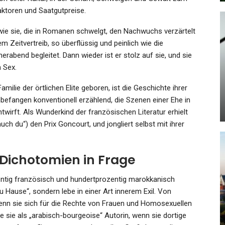
raktoren und Saatgutpreise.
t, wie sie, die in Romanen schwelgt, den Nachwuchs verzärtelt
 Zeitvertreib, so überflüssig und peinlich wie die
erabend begleitet. Dann wieder ist er stolz auf sie, und sie
KULTUR
n Sex.
FA-
Offenbar Stücke Aus Napoleon-
Sammlung Gestohlen :…
amilie der örtlichen Elite geboren, ist die Geschichte ihrer
 unbefangen konventionell erzählend, die Szenen einer Ehe in
Admin
Oct 19, 2025
irft. Als Wunderkind der französischen Literatur erhielt
ch du“) den Prix Goncourt, und jongliert selbst mit ihrer
 Dichotomien in Frage
KULTUR
zentig französisch und hundertprozentig marokkanisch
Palästinensischer Schauspieler
zu Hause“, sondern lebe in einer Art innerem Exil. Von
iges
Mohammad Eliraqui: Nichts
wenn sie sich für die Rechte von Frauen und Homosexuellen
Ist…
e sie als „arabisch-bourgeoise“ Autorin, wenn sie dortige