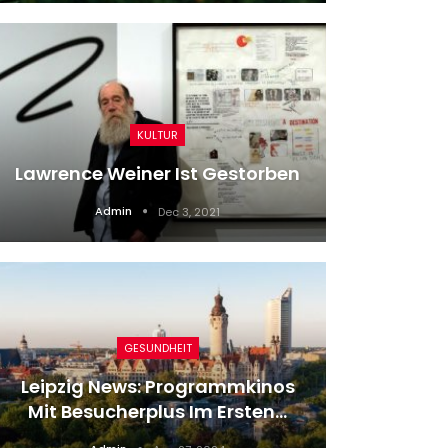
KULTUR
Unwett
Lawrence Weiner Ist Gestorben
Verl
Admin
Dec 3, 2021
GESUNDHEIT
Leipzig News: Programmkinos
Fina
Mit Besucherplus Im Ersten…
Ber