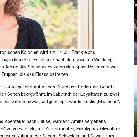
SPORT
te
Söderholm Schwankt Zwischen
Enttäuschung Und Stolz
ropischen Kolonien wird am 14. Juli Frankreichs
Admin
May 27, 2022
elhaj in Marokko. Es ist kurz nach dem Zweiten Weltkrieg,
Mann Amine. Als Soldat eines kolonialen Spahi-Regiments war
Truppen, die das Elsass befreiten.
 er zurückgekehrt auf seinen Grund und Boden, ein Gehöft
len Seiten beargwöhnt, im Labyrinth der Loyalitäten zu zwei
KULTUR
ch
en ein Zitronenzweig aufgepfropft wurde für die „Mischehe“,
ka
Die Große Vermeer-Ausstellung
In Amsterdam: Eine Sphinx…
 und Abenteuer nach Hause, während Amine vergebens
en“ zu verwandeln, mit Zitrusfrüchten, Eukalyptus, Olivenhain
Admin
Feb 9, 2023
on einer Kultur, in der Scham, Schweigen und Gewalt zum