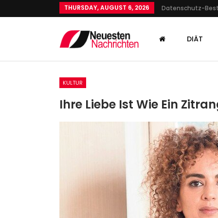
THURSDAY, AUGUST 6, 2026
Datenschutz-Be
DIÄT
KULTUR
Ihre Liebe Ist Wie Ein Zit
SPORT
Die Wasserfreunde Spandau
Haben Keine Lust Mehr Au
Admin
Oct 16, 2021