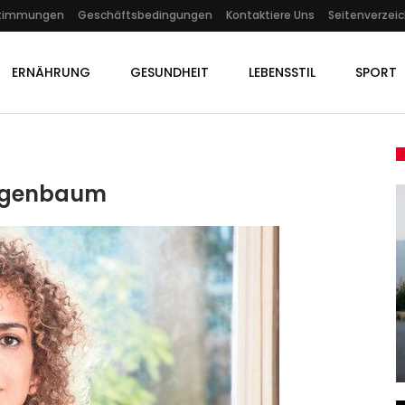
stimmungen
Geschäftsbedingungen
Kontaktiere Uns
Seitenverzeic
ERNÄHRUNG
GESUNDHEIT
LEBENSSTIL
SPORT
rangenbaum
GESUNDHEIT
Erdbeben In Der Türkei Und
 04
Syrien: Schwere
f…
Erschütterungen!…
Admin
Feb 6, 2023