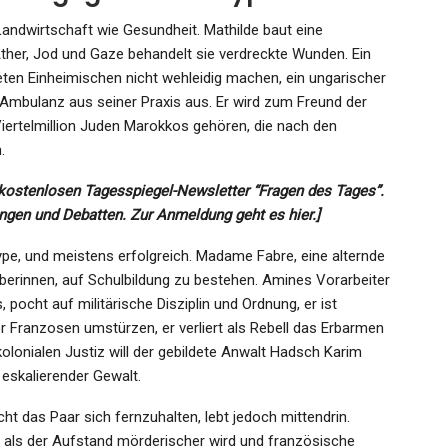
n Landwirtschaft wie Gesundheit. Mathilde baut eine
Äther, Jod und Gaze behandelt sie verdreckte Wunden. Ein
eten Einheimischen nicht wehleidig machen, ein ungarischer
ie Ambulanz aus seiner Praxis aus. Er wird zum Freund der
iertelmillion Juden Marokkos gehören, die nach den
.
 kostenlosen Tagesspiegel-Newsletter “Fragen des Tages”.
ngen und Debatten. Zur Anmeldung geht es hier.]
pe, und meistens erfolgreich. Madame Fabre, eine alternde
berinnen, auf Schulbildung zu bestehen. Amines Vorarbeiter
 pocht auf militärische Disziplin und Ordnung, er ist
r Franzosen umstürzen, er verliert als Rebell das Erbarmen
olonialen Justiz will der gebildete Anwalt Hadsch Karim
 eskalierender Gewalt.
cht das Paar sich fernzuhalten, lebt jedoch mittendrin.
a, als der Aufstand mörderischer wird und französische