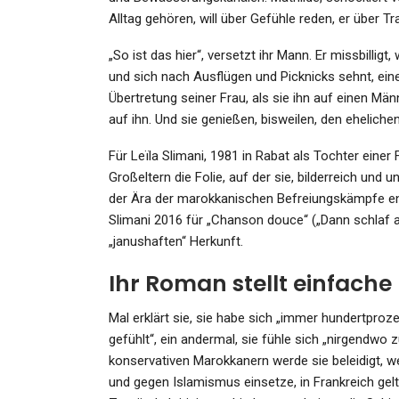
Alltag gehören, will über Gefühle reden, er über T
„So ist das hier“, versetzt ihr Mann. Er missbillig
und sich nach Ausflügen und Picknicks sehnt, einem
Übertretung seiner Frau, als sie ihn auf einen Männ
SPORT
auf ihn. Und sie genießen, bisweilen, den eheliche
Fußball: Conmebol Prüft FI
Pläne Und Fordert Mehr…
Für Leïla Slimani, 1981 in Rabat als Tochter einer F
Großeltern die Folie, auf der sie, bilderreich und
Admin
Jul 31, 2026
der Ära der marokkanischen Befreiungskämpfe entw
Slimani 2016 für „Chanson douce“ („Dann schlaf au
„janushaften“ Herkunft.
Ihr Roman stellt einfache
GESUNDHEIT
Mal erklärt sie, sie habe sich „immer hundertpro
gefühlt“, ein andermal, sie fühle sich „nirgendwo 
Blutige Otter-Attacke: Putz
konservativen Marokkanern werde sie beleidigt, 
Tier Wird Zur Bestie!…
und gegen Islamismus einsetze, in Frankreich gelt