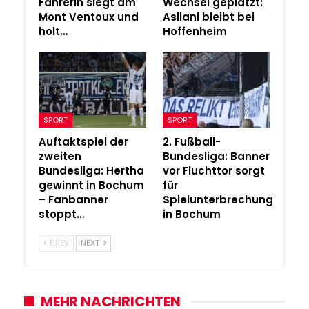
Fahrerin siegt am
Wechsel geplatzt:
Mont Ventoux und
Asllani bleibt bei
holt…
Hoffenheim
SPORT
SPORT
Auftaktspiel der
2. Fußball-
zweiten
Bundesliga: Banner
Bundesliga: Hertha
vor Fluchttor sorgt
gewinnt in Bochum
für
– Fanbanner
Spielunterbrechung
stoppt…
in Bochum
PREV
NEXT
MEHR NACHRICHTEN