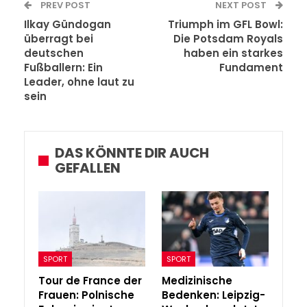
PREV POST
NEXT POST
Ilkay Gündogan
Triumph im GFL Bowl:
überragt bei
Die Potsdam Royals
deutschen
haben ein starkes
Fußballern: Ein
Fundament
Leader, ohne laut zu
sein
DAS KÖNNTE DIR AUCH
GEFALLEN
SPORT
SPORT
Tour de France der
Medizinische
Frauen: Polnische
Bedenken: Leipzig-