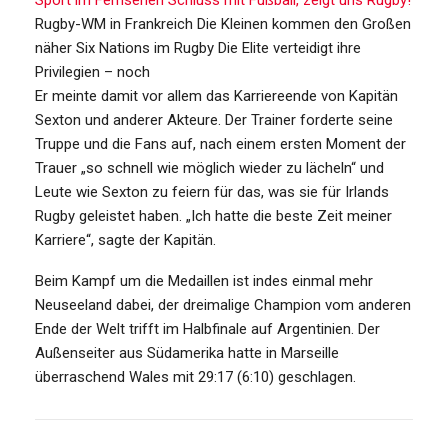
Sport im Fernsehen
Schluss mit Fußball, zeigt uns Rugby!
Rugby-WM in Frankreich
Die Kleinen kommen den Großen
näher
Six Nations im Rugby
Die Elite verteidigt ihre
Privilegien – noch
Er meinte damit vor allem das Karriereende von Kapitän
Sexton und anderer Akteure. Der Trainer forderte seine
Truppe und die Fans auf, nach einem ersten Moment der
Trauer „so schnell wie möglich wieder zu lächeln“ und
Leute wie Sexton zu feiern für das, was sie für Irlands
Rugby geleistet haben. „Ich hatte die beste Zeit meiner
Karriere“, sagte der Kapitän.
Beim Kampf um die Medaillen ist indes einmal mehr
Neuseeland dabei, der dreimalige Champion vom anderen
Ende der Welt trifft im Halbfinale auf Argentinien. Der
Außenseiter aus Südamerika hatte in Marseille
überraschend Wales mit 29:17 (6:10) geschlagen.