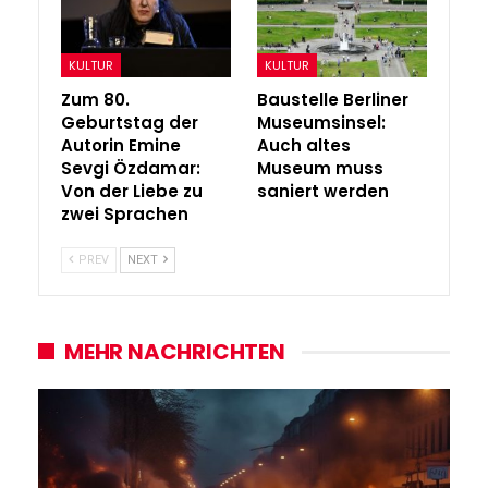
KULTUR
KULTUR
Zum 80.
Baustelle Berliner
Geburtstag der
Museumsinsel:
Autorin Emine
Auch altes
Sevgi Özdamar:
Museum muss
Von der Liebe zu
saniert werden
zwei Sprachen
PREV
NEXT
MEHR NACHRICHTEN