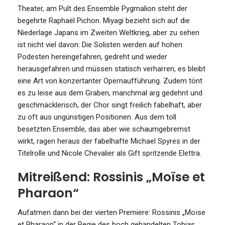
Theater, am Pult des Ensemble Pygmalion steht der
begehrte Raphaël Pichon. Miyagi bezieht sich auf die
Niederlage Japans im Zweiten Weltkrieg, aber zu sehen
ist nicht viel davon: Die Solisten werden auf hohen
Podesten hereingefahren, gedreht und wieder
herausgefahren und müssen statisch verharren, es bleibt
eine Art von konzertanter Opernaufführung. Zudem tönt
es zu leise aus dem Graben, manchmal arg gedehnt und
geschmäcklerisch, der Chor singt freilich fabelhaft, aber
zu oft aus ungünstigen Positionen. Aus dem toll
besetzten Ensemble, das aber wie schaumgebremst
wirkt, ragen heraus der fabelhafte Michael Spyres in der
Titelrolle und Nicole Chevalier als Gift spritzende Elettra.
Mitreißend: Rossinis „Moïse et
Pharaon“
Aufatmen dann bei der vierten Premiere: Rossinis „Moïse
et Pharaon“ in der Regie des hoch gehandelten Tobias