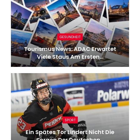
GESUNDHEIT
Tourismus News: ADAC Erwartet
Viele Staus Am Ersten…
SPORT
Ein Spätes Tor Lindert Nicht Die
Sorgen Der Deutschen…