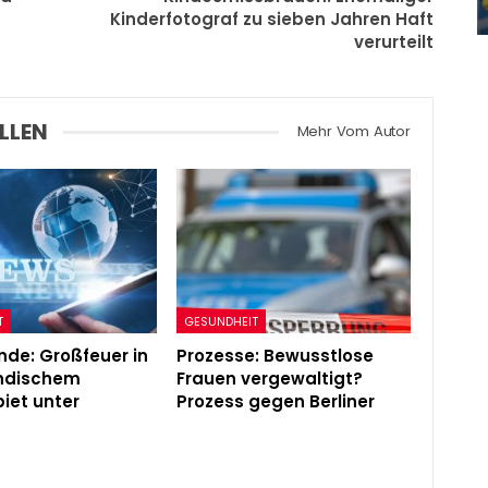
Admin
Jul 27, 2024
Kinderfotograf zu sieben Jahren Haft
verurteilt
LLEN
Mehr Vom Autor
T
GESUNDHEIT
de: Großfeuer in
Prozesse: Bewusstlose
ändischem
Frauen vergewaltigt?
iet unter
Prozess gegen Berliner