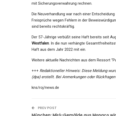
mit Sicherungsverwahrung rechnen.
Die Neuverhandlung war nach einer Entscheidung 
Freisprüche wegen Fehlern in der Beweiswürdigu
sind bereits rechtskräftig.
SPORT
Der 57-Jährige verbüßt seine Haft bereits seit A
Westfalen
. In die nun verhängte Gesamtfreiheits
Erstklassig, Diese Zweite Li
Haft aus dem Jahr 2022 mit ein.
Admin
Jul 23, 2021
Weitere aktuelle Nachrichten aus dem Ressort “
+++
Redaktioneller Hinweis: Diese Meldung wurd
(dpa) erstellt. Bei Anmerkungen oder Rückfragen
GESUNDHEIT
kns/roj/news.de
Raumfahrt: Indiens Erste
Private Entwickelte
Trägerrakete…
PREV POST
München: Miró-Gemälde aus Monaco wi