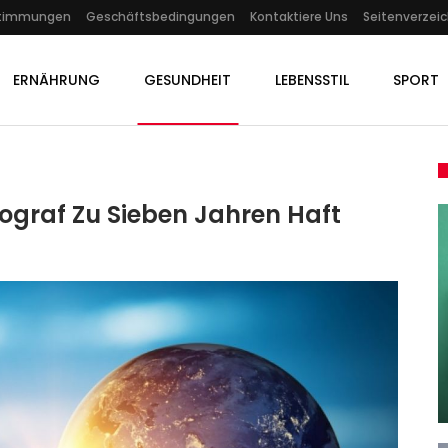
stimmungen
Geschäftsbedingungen
Kontaktiere Uns
Seitenverzeic
ERNÄHRUNG
GESUNDHEIT
LEBENSSTIL
SPORT
tograf Zu Sieben Jahren Haft
KULTUR
anem
Berlin Zahlt Für Private
…
„Kunsthalle“
Admin
Feb 7, 2022