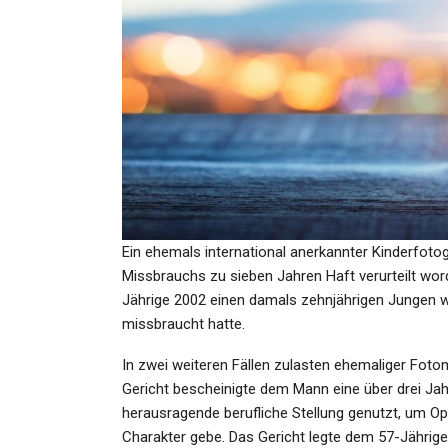
KULTUR
Was Am Set Von „Manta
Manta“ Geschah: Til Schwei
Ist…
Admin
Oct 25, 2023
Ein ehemals international anerkannter Kinderfoto
Missbrauchs zu sieben Jahren Haft verurteilt wor
Jährige 2002 einen damals zehnjährigen Jungen w
GESUNDHEIT
missbraucht hatte.
Tornados In Deutschland 20
In zwei weiteren Fällen zulasten ehemaliger Fot
Hunderte Tote Möglich!…
Gericht bescheinigte dem Mann eine über drei Ja
herausragende berufliche Stellung genutzt, um Op
Admin
Jun 25, 2021
Charakter gebe. Das Gericht legte dem 57-Jährige