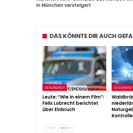
Admin
Jul 18, 2026
in München versteigert
DAS KÖNNTE DIR AUCH GEFA
GESUNDHEIT
GESUNDHEI
Leute: “Wie in einem Film”:
Waldbrän
Felix Lobrecht berichtet
niederl
über Einbruch
Naturgeb
Kontrolle
PREV
NEXT