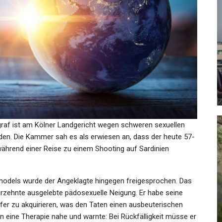
SPORT
Judoka Timo Cavelius Über
ger
Seine Homosexualität: Ich Bin
Eher…
Admin
Jun 8, 2026
graf ist am Kölner Landgericht wegen schweren sexuellen
den. Die Kammer sah es als erwiesen an, dass der heute 57-
ährend einer Reise zu einem Shooting auf Sardinien
GESUNDHEIT
21:
Tragödie In Polen: Gruppe
omodels wurde der Angeklagte hingegen freigesprochen. Das
Suchte Schutz Vor Gewitter! 5…
hrzehnte ausgelebte pädosexuelle Neigung. Er habe seine
fer zu akquirieren, was den Taten einen ausbeuterischen
Admin
Jul 18, 2023
n eine Therapie nahe und warnte: Bei Rückfälligkeit müsse er