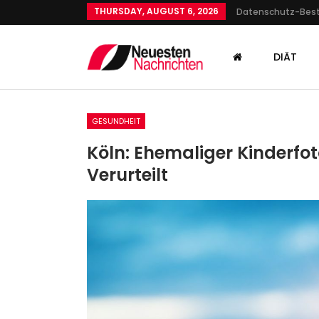
THURSDAY, AUGUST 6, 2026
Datenschutz-Be
DIÄT
GESUNDHEIT
Köln: Ehemaliger Kinderfo
Verurteilt
KULTUR
Im Kino: „Die Tribute Von P
– The Ballad Of Songbirds
Admin
Nov 13, 2023