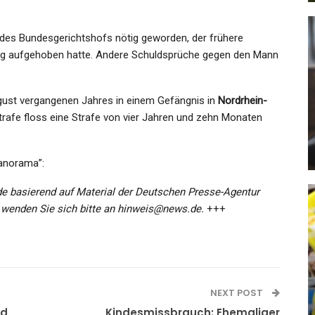
des Bundesgerichtshofs nötig geworden, der frühere
ng aufgehoben hatte. Andere Schuldsprüche gegen den Mann
GESUNDHEIT
ugust vergangenen Jahres in einem Gefängnis in
Nordrhein-
Winter-Wetter In Deutschland
strafe floss eine Strafe von vier Jahren und zehn Monaten
ga
Aktuell: Schneefront Im…
Admin
Jan 10, 2023
Panorama”:
e basierend auf Material der Deutschen Presse-Agentur
 wenden Sie sich bitte an hinweis@news.de.
+++
KULTUR
Musikgenie Und Schlüsselfigur:
Komponist Wolfgang Rihm Ist…
NEXT POST
rd
Kindesmissbrauch: Ehemaliger