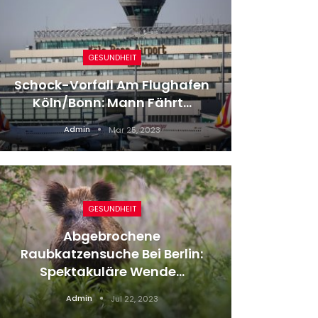
GESUNDHEIT
Schock-Vorfall Am Flughafen
„Die S
Köln/Bonn: Mann Fährt…
Mic
Admin
Mar 25, 2023
GESUNDHEIT
Abgebrochene
Fo
Raubkatzensuche Bei Berlin:
Schum
Spektakuläre Wende…
Admin
Jul 22, 2023