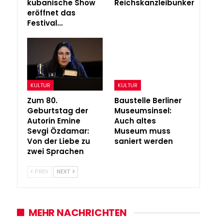
kubanische Show
Reichskanzleibunker
eröffnet das
Festival…
KULTUR
KULTUR
Zum 80.
Baustelle Berliner
Geburtstag der
Museumsinsel:
Autorin Emine
Auch altes
Sevgi Özdamar:
Museum muss
Von der Liebe zu
saniert werden
zwei Sprachen
PREV
NEXT
MEHR NACHRICHTEN