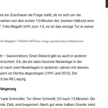
Admin
Jan 17, 2022
ss ein Zuschauer die Frage stellt, ob es sich um die
gesehen von den ersten 15 Minuten der zweiten Halbzeit eine
elix Magath trifft zum 1:0, es ist das einzige Tor in seiner
vin Keegan) 1:4 beim HSV.
Foto: imago sportfotodienst/Metelmann
tt – Saisonrekord. Einen Rekord gibt es auch in anderer
erzichtet: 0:6, die bis dato höchste Niederlage in der
ch nach zwei Niederlagen in späteren Jahren mit diesem
ern ist Hertha abgestiegen (1991 und 2012). Der
:6 bei RB Leipzig.
rlängerung
Frank Schmöller, Tor Oliver Schmidt, 2:0 nach 15 Minuten. Die
nde Zahl, sind begeistert. Nach gut einer halben Stunde zieht