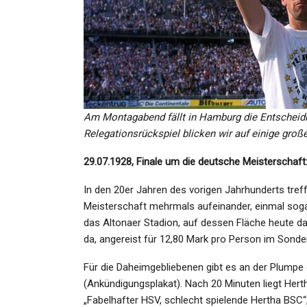
SPORT
Champions League: BVB
Verteidiger Schlotterbeck
Team „in…
Am Montagabend fällt in Hamburg die Entschei
Admin
Jan 21, 2025
Relegationsrückspiel blicken wir auf einige groß
29.07.1928, Finale um die deutsche Meisterschaft
In den 20er Jahren des vorigen Jahrhunderts tref
KULTUR
Meisterschaft mehrmals aufeinander, einmal sogar
das Altonaer Stadion, auf dessen Fläche heute das
In Die Suppe Gespuckt:
da, angereist für 12,80 Mark pro Person im Sonde
Feminismus, Wo Man(n)
Mitmuss
Für die Daheimgebliebenen gibt es an der Plump
(Ankündigungsplakat). Nach 20 Minuten liegt Hertha
Admin
Oct 28, 2023
„Fabelhafter HSV, schlecht spielende Hertha BSC“,