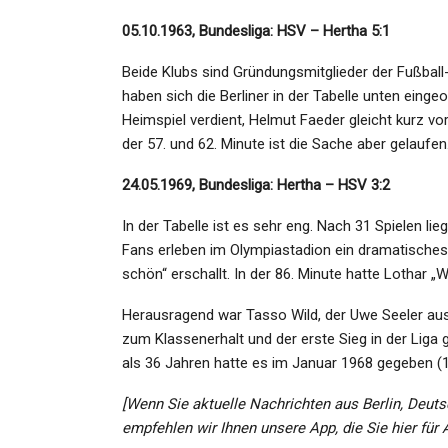
05.10.1963, Bundesliga: HSV – Hertha 5:1
Beide Klubs sind Gründungsmitglieder der Fußball
haben sich die Berliner in der Tabelle unten einge
SPORT
Heimspiel verdient, Helmut Faeder gleicht kurz v
der 57. und 62. Minute ist die Sache aber gelaufen
„Das Geht In Richtung Anore
Athletica“
24.05.1969, Bundesliga: Hertha – HSV 3:2
Admin
Aug 6, 2021
In der Tabelle ist es sehr eng. Nach 31 Spielen li
Fans erleben im Olympiastadion ein dramatisches 
schön“ erschallt. In der 86. Minute hatte Lothar „
Herausragend war Tasso Wild, der Uwe Seeler aus
zum Klassenerhalt und der erste Sieg in der Liga 
KULTUR
als 36 Jahren hatte es im Januar 1968 gegeben (1:
Die Kinostarts Der Woche: 
[Wenn Sie aktuelle Nachrichten aus Berlin, Deuts
Action! Jobben Am Porno-
empfehlen wir Ihnen unsere App, die Sie hier für