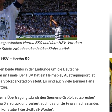
KULTUR
-
Wenn Juden Mit Gebäck
:
Dealen: Die Besten Drogen
Berlins
dung zwischen Hertha BSC und dem HSV. Vor dem
Admin
Apr 3, 2024
e Spiele zwischen den beiden Klubs zurück.
: HSV – Hertha 5:2
fen beide Klubs in der Endrunde um die Deutsche
 im Finale. Der HSV hat ein Heimspiel, Austragungsort ist
 Volksparkstadion steht. Es sind auch viele Berliner Fans
KULTUR
rzug.
Die Hüter Der Meere
e eine Übertragung „durch den Siemens-Groß-Lautsprecher“
 0:3 zurück und verliert auch das dritte Finale nacheinander.
Admin
Jun 2, 2022
 konstatiert die „Fußball-Woche“.