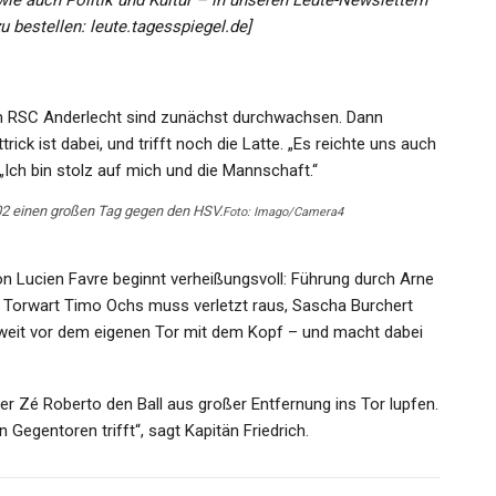
 wie auch Politik und Kultur – in unseren Leute-Newslettern
u bestellen: leute.tagesspiegel.de]
 RSC Anderlecht sind zunächst durchwachsen. Dann
rick ist dabei, und trifft noch die Latte. „Es reichte uns auch
 „Ich bin stolz auf mich und die Mannschaft.“
2002 einen großen Tag gegen den HSV.
Foto: Imago/Camera4
n Lucien Favre beginnt verheißungsvoll: Führung durch Arne
nd Torwart Timo Ochs muss verletzt raus, Sascha Burchert
l weit vor dem eigenen Tor mit dem Kopf – und macht dabei
er Zé Roberto den Ball aus großer Entfernung ins Tor lupfen.
 Gegentoren trifft“, sagt Kapitän Friedrich.