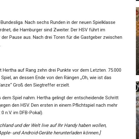
-Bundesliga. Nach sechs Runden in der neuen Spielklasse
ordnet, die Hamburger sind Zweiter. Der HSV führt im
SPORT
or der Pause aus. Nach drei Toren für die Gastgeber zwischen
.
xia
Anti-Sex-Betten Bei Olympia?
Irischer Turner Macht Den Test
Admin
Jul 19, 2021
egt Hertha auf Rang zehn drei Punkte vor dem Letzten. 75.000
Spiel, an dessen Ende von den Rängen „Oh, wie ist das
Wanze“ Groß den Siegtreffer erzielt.
 dem Spiel nahm. Hertha gelingt der entscheidende Schritt
gegen den HSV. Den ersten in einem Pflichtspiel nach mehr
0 n.V. im DFB-Pokal).
KULTUR
Und
chland und der Welt live auf Ihr Handy haben wollen,
Set
Streit Um Gutes Fernsehen
 Apple- und Android-Geräte herunterladen können.]