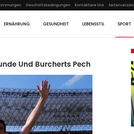
stimmungen
Geschäftsbedingungen
Kontaktiere Uns
Seitenverzeic
ERNÄHRUNG
GESUNDHEIT
LEBENSSTIL
SPORT
stunde Und Burcherts Pech
SPORT
Klarer Sieg Nach Fehlstart
hts
Gegen Jodar: Zverev Mit
Titelform…
Admin
Jun 2, 2026