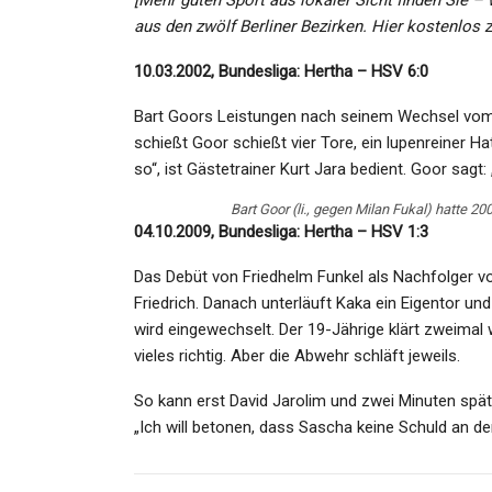
[Mehr guten Sport aus lokaler Sicht finden Sie –
aus den zwölf Berliner Bezirken. Hier kostenlos z
10.03.2002, Bundesliga: Hertha – HSV 6:0
Bart Goors Leistungen nach seinem Wechsel vom
schießt Goor schießt vier Tore, ein lupenreiner Hatt
so“, ist Gästetrainer Kurt Jara bedient. Goor sagt:
Bart Goor (li., gegen Milan Fukal) hatte 
04.10.2009, Bundesliga: Hertha – HSV 1:3
Das Debüt von Friedhelm Funkel als Nachfolger vo
Friedrich. Danach unterläuft Kaka ein Eigentor u
wird eingewechselt. Der 19-Jährige klärt zweima
vieles richtig. Aber die Abwehr schläft jeweils.
So kann erst David Jarolim und zwei Minuten spät
„Ich will betonen, dass Sascha keine Schuld an den