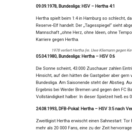
Admin
Jun 10, 2026
09.09.1978, Bundesliga: HSV – Hertha 4:1
Hertha spielt beim 1:4 in Hamburg so schlecht, da
Reserve-Elf handelt. Der „Tagesspiegel“ sieht ab
Mannschaft „ohne Herz, ohne Ideen, ohne Tempo“. F
Karriere gegen Hertha.
1978 verliert Hertha (re. Uwe Kliemann gegen Ke
05.04.1980, Bundesliga: Hertha – HSV 0:6
Die Sonne scheint, 43.000 Zuschauer zahlen Eintri
Hinsicht, auf den hätten die Gastgeber aber gern v
Bundesliga. Am Saisonende steht der Abstieg. Au
Ergebnis bei Werder Bremen und gegen den FC Bay
Vollständigkeit halber: In dieser Spielzeit hieß es 0
24.08.1993, DFB-Pokal: Hertha – HSV 3:5 nach Ve
Zweitligist Hertha erwischt einen Sahnestart: Tor 
mehr als 20 000 Fans, eine zu der Zeit hervorrage