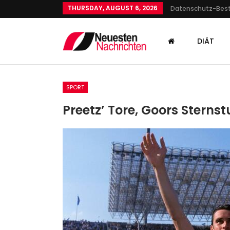
THURSDAY, AUGUST 6, 2026
Datenschutz-Be
DIÄT
SPORT
Preetz’ Tore, Goors Stern
KULTUR
Der Perfekte Film Für
Klimakleber?: Diese Highlig
Sind…
Admin
Aug 14, 2024