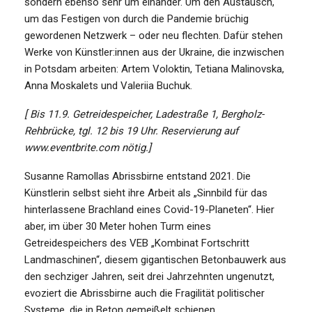
sondern ebenso sehr um einander. Um den Austausch,
um das Festigen von durch die Pandemie brüchig
gewordenen Netzwerk – oder neu flechten. Dafür stehen
Werke von Künstler:innen aus der Ukraine, die inzwischen
in Potsdam arbeiten: Artem Voloktin, Tetiana Malinovska,
Anna Moskalets und Valeriia Buchuk.
[ Bis 11.9. Getreidespeicher, Ladestraße 1, Bergholz-
Rehbrücke, tgl. 12 bis 19 Uhr. Reservierung auf
www.eventbrite.com nötig.]
Susanne Ramollas Abrissbirne entstand 2021. Die
Künstlerin selbst sieht ihre Arbeit als „Sinnbild für das
hinterlassene Brachland eines Covid-19-Planeten“. Hier
aber, im über 30 Meter hohen Turm eines
Getreidespeichers des VEB „Kombinat Fortschritt
Landmaschinen“, diesem gigantischen Betonbauwerk aus
den sechziger Jahren, seit drei Jahrzehnten ungenutzt,
evoziert die Abrissbirne auch die Fragilität politischer
Systeme, die in Beton gemeißelt schienen.