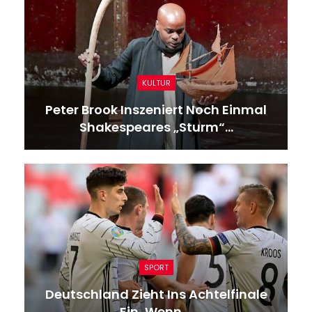
KULTUR
Peter Brook Inszeniert Noch Einmal
Shakespeares „Sturm“…
SPORT
Deutschland Zieht Ins Achtelfinale
Ein, Wenn …