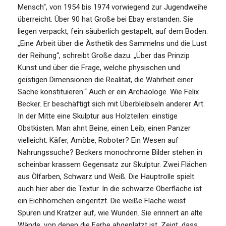
Mensch“, von 1954 bis 1974 vorwiegend zur Jugendweihe
überreicht. Über 90 hat Große bei Ebay erstanden. Sie
liegen verpackt, fein säuberlich gestapelt, auf dem Boden.
„Eine Arbeit über die Ästhetik des Sammelns und die Lust
der Reihung“, schreibt Große dazu. „Über das Prinzip
Kunst und über die Frage, welche physischen und
geistigen Dimensionen die Realität, die Wahrheit einer
Sache konstituieren.“ Auch er ein Archäologe. Wie Felix
Becker. Er beschäftigt sich mit Überbleibseln anderer Art.
In der Mitte eine Skulptur aus Holzteilen: einstige
Obstkisten. Man ahnt Beine, einen Leib, einen Panzer
vielleicht. Käfer, Amöbe, Roboter? Ein Wesen auf
Nahrungssuche? Beckers monochrome Bilder stehen in
scheinbar krassem Gegensatz zur Skulptur. Zwei Flächen
aus Ölfarben, Schwarz und Weiß. Die Hauptrolle spielt
auch hier aber die Textur. In die schwarze Oberfläche ist
ein Eichhörnchen eingeritzt. Die weiße Fläche weist
Spuren und Kratzer auf, wie Wunden. Sie erinnert an alte
Wände, von denen die Farbe abgeplatzt ist. Zeigt, dass