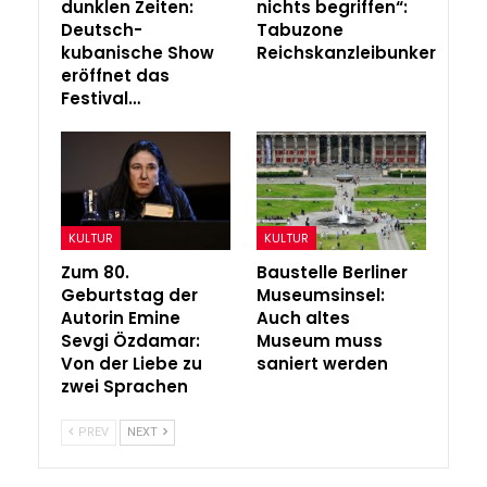
dunklen Zeiten:
nichts begriffen“:
Deutsch-
Tabuzone
kubanische Show
Reichskanzleibunker
eröffnet das
Festival…
KULTUR
KULTUR
Zum 80.
Baustelle Berliner
Geburtstag der
Museumsinsel:
Autorin Emine
Auch altes
Sevgi Özdamar:
Museum muss
Von der Liebe zu
saniert werden
zwei Sprachen
PREV
NEXT