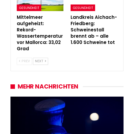
GESUNDHEIT
GESUNDHEIT
Mittelmeer
Landkreis Aichach-
aufgeheizt:
Friedberg:
Rekord-
Schweinestall
Wassertemperatur
brennt ab – alle
vor Mallorca: 33,02
1.600 Schweine tot
Grad
PREV
NEXT
MEHR NACHRICHTEN