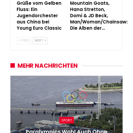
Grüße vom Gelben
Mountain Goats,
Fluss: Ein
Hana Stretton,
Jugendorchester
Domi & JD Beck,
aus China bei
Man/Woman/Chainsaw:
Young Euro Classic
Die Alben der…
PREV
NEXT
MEHR NACHRICHTEN
SPORT
Paralympics Wohl Auch Ohne