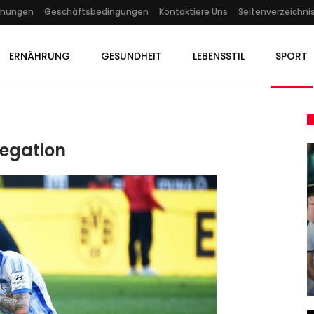
mmungen
Geschäftsbedingungen
Kontaktiere Uns
Seitenverzeichni
ERNÄHRUNG
GESUNDHEIT
LEBENSSTIL
SPORT
legation
SPORT
uer
Weltcup-Auftakt: Kombinierer
Schmid Zweiter Bei…
Admin
Nov 28, 2025