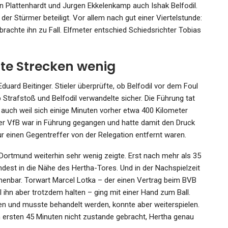
in Plattenhardt und Jurgen Ekkelenkamp auch Ishak Belfodil.
er Stürmer beteiligt. Vor allem nach gut einer Viertelstunde:
rachte ihn zu Fall. Elfmeter entschied Schiedsrichter Tobias
te Strecken wenig
ard Beitinger. Stieler überprüfte, ob Belfodil vor dem Foul
 Strafstoß und Belfodil verwandelte sicher. Die Führung tat
n auch weil sich einige Minuten vorher etwa 400 Kilometer
er VfB war in Führung gegangen und hatte damit den Druck
nur einen Gegentreffer von der Relegation entfernt waren.
Dortmund weiterhin sehr wenig zeigte. Erst nach mehr als 35
dest in die Nähe des Hertha-Tores. Und in der Nachspielzeit
enbar. Torwart Marcel Lotka – der einen Vertrag beim BVB
l ihn aber trotzdem halten – ging mit einer Hand zum Ball.
en und musste behandelt werden, konnte aber weiterspielen.
n ersten 45 Minuten nicht zustande gebracht, Hertha genau