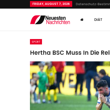
FRIDAY, AUGUST 7, 2026
Datenschutz-Besti
DIÄT
SPORT
Hertha BSC Muss In Die Re
KULTUR
Acht Länder, Ein
Jugendorchester: Leuchtfe
Im Kaukasus
Admin
Oct 31, 2023