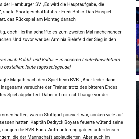
as der Hamburger SV. „Es wird die Hauptaufgabe, die
 sagte Sportgeschäftsführer Fredi Bobic. Das Hinspiel
att, das Rückspiel am Montag danach.
tig, doch Hertha schaffte es zum zweiten Mal nacheinander
SPORT
achen. Und zuvor war bei Arminia Bielefeld der Sieg in den
en
Eine Blamage Ohne
g…
Leidenschaft
 wie auch Politik und Kultur – in unseren Leute-Newslettern
Admin
Feb 15, 2022
u bestellen: leute.tagesspiegel.de]
sagte Magath nach dem Spiel beim BVB: „Aber leider dann
Insgesamt versuchte der Trainer, trotz des bitteren Endes
tes Spiel abgeliefert. Daher ist mir nicht bange vor der
KULTUR
mmen hatten, was in Stuttgart passiert war, sanken viele auf
dere
Die Kinostarts Der Woche: Was
sessen hatten. Kapitän Dedryck Boyata feuerte wütend seine
Gibt Es Außer Nackten…
ei“, sangen die BVB-Fans. Aufmunterung gab es unterdessen
gern, die der Mannschaft applaudierten. Aber auch im