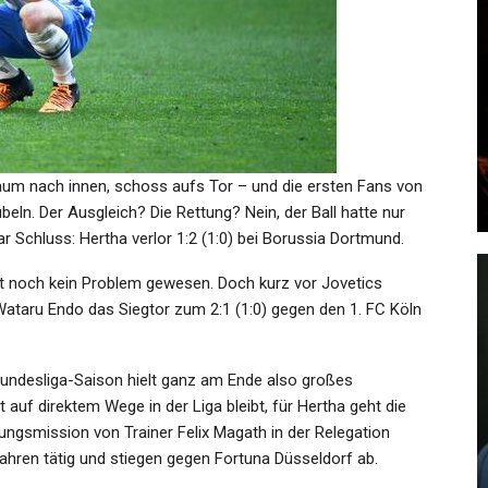
GESUNDHEIT
Coronavirus-News:
25:
“Übermenschliche
en…
Immunität!”…
raum nach innen, schoss aufs Tor – und die ersten Fans von
Admin
Sep 8, 2021
ln. Der Ausgleich? Die Rettung? Nein, der Ball hatte nur
 Schluss: Hertha verlor 1:2 (1:0) bei Borussia Dortmund.
rt noch kein Problem gewesen. Doch kurz vor Jovetics
Wataru Endo das Siegtor zum 2:1 (1:0) gegen den 1. FC Köln
SPORT
Haaland Wechselt Zu
undesliga-Saison hielt ganz am Ende also großes
Die
Manchester City, Adeyemi Zum
 auf direktem Wege in der Liga bleibt, für Hertha geht die
etz…
BVB
tungsmission von Trainer Felix Magath in der Relegation
Jahren tätig und stiegen gegen Fortuna Düsseldorf ab.
Admin
May 11, 2022