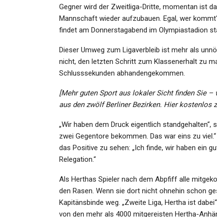
Gegner wird der Zweitliga-Dritte, momentan ist d
Mannschaft wieder aufzubauen. Egal, wer kommt“,
findet am Donnerstagabend im Olympiastadion st
Dieser Umweg zum Ligaverbleib ist mehr als unnö
SPORT
nicht, den letzten Schritt zum Klassenerhalt zu m
2. Fußball-Bundesliga: Itt
Schlusssekunden abhandengekommen.
Lässt Fortuna Und Anfan
[Mehr guten Sport aus lokaler Sicht finden Sie –
Admin
Nov 22, 2025
aus den zwölf Berliner Bezirken. Hier kostenlos z
„Wir haben dem Druck eigentlich standgehalten“, 
zwei Gegentore bekommen. Das war eins zu viel.“ 
das Positive zu sehen: „Ich finde, wir haben ein gu
Relegation.“
KULTUR
Als Herthas Spieler nach dem Abpfiff alle mitgeko
Welt Aus Papier: Eine Beson
den Rasen. Wenn sie dort nicht ohnehin schon ge
Werkreihe Von Marion…
Kapitänsbinde weg. „Zweite Liga, Hertha ist dab
von den mehr als 4000 mitgereisten Hertha-Anhän