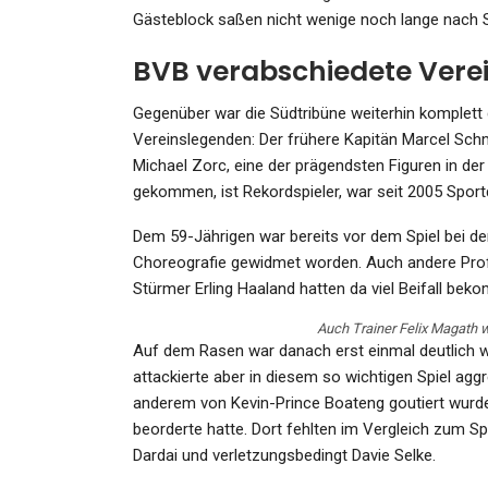
Admin
Sep 26, 2025
Gästeblock saßen nicht wenige noch lange nach S
BVB verabschiedete Vere
Gegenüber war die Südtribüne weiterhin komplett 
Vereinslegenden: Der frühere Kapitän Marcel Schm
Michael Zorc, eine der prägendsten Figuren in d
gekommen, ist Rekordspieler, war seit 2005 Sportd
Dem 59-Jährigen war bereits vor dem Spiel bei de
Choreografie gewidmet worden. Auch andere Profi
Stürmer Erling Haaland hatten da viel Beifall bek
Auch Trainer Felix Magath 
Auf dem Rasen war danach erst einmal deutlich we
attackierte aber in diesem so wichtigen Spiel aggr
anderem von Kevin-Prince Boateng goutiert wurde, 
beorderte hatte. Dort fehlten im Vergleich zum S
Dardai und verletzungsbedingt Davie Selke.