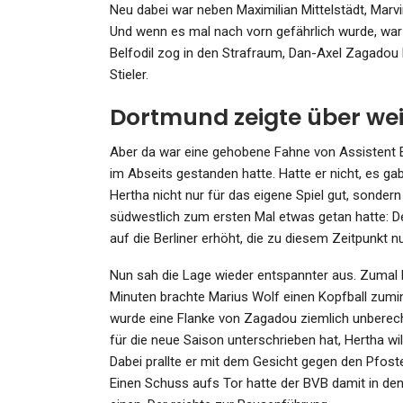
Neu dabei war neben Maximilian Mittelstädt, Marv
Und wenn es mal nach vorn gefährlich wurde, war d
Belfodil zog in den Strafraum, Dan-Axel Zagadou b
Stieler.
Dortmund zeigte über wei
Aber da war eine gehobene Fahne von Assistent Edu
im Abseits gestanden hatte. Hatte er nicht, es gab
Hertha nicht nur für das eigene Spiel gut, sonder
südwestlich zum ersten Mal etwas getan hatte: D
auf die Berliner erhöht, die zu diesem Zeitpunkt 
Nun sah die Lage wieder entspannter aus. Zumal 
Minuten brachte Marius Wolf einen Kopfball zumin
wurde eine Flanke von Zagadou ziemlich unberech
für die neue Saison unterschrieben hat, Hertha wil
Dabei prallte er mit dem Gesicht gegen den Pfost
Einen Schuss aufs Tor hatte der BVB damit in de