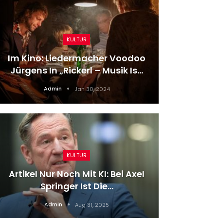
KULTUR
Im Kino: Liedermacher Voodoo
Maddie
Jürgens In „Rickerl – Musik Is…
Zweifel
Admin
Jan 30, 2024
KULTUR
Artikel Nur Noch Mit KI: Bei Axel
Stürm
Springer Ist Die…
Verlä
Admin
Aug 31, 2025