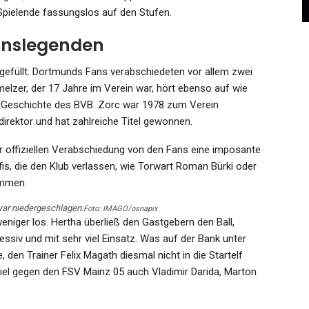
Admin
Nov 13, 2024
pielende fassungslos auf den Stufen.
inslegenden
gefüllt. Dortmunds Fans verabschiedeten vor allem zwei
elzer, der 17 Jahre im Verein war, hört ebenso auf wie
er Geschichte des BVB. Zorc war 1978 zum Verein
irektor und hat zahlreiche Titel gewonnen.
r offiziellen Verabschiedung von den Fans eine imposante
s, die den Klub verlassen, wie Torwart Roman Bürki oder
ommen.
war niedergeschlagen.
Foto: IMAGO/osnapix
niger los. Hertha überließ den Gastgebern den Ball,
essiv und mit sehr viel Einsatz. Was auf der Bank unter
den Trainer Felix Magath diesmal nicht in die Startelf
piel gegen den FSV Mainz 05 auch Vladimir Darida, Marton