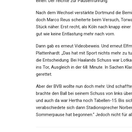
einen. Der reichte zur Pausenführung.
Nach dem Wechsel verstärkte Dortmund die Bemühu
doch Marco Reus scheiterte beim Versuch, Torwar
Stück näher. Erst recht, als Köln nach knapp einer 
gut wie keine Entlastung mehr nach vorn.
Dann gab es erneut Videobeweis. Und erneut Elfm
Plattenhardt. „Das hat mit Sport nichts mehr zu t
die Entscheidung. Bei Haalands Schuss war Lotka
ins Tor, Ausgleich in der 68. Minute. In Sachen Kl
gerettet.
Aber der BVB wollte nun doch mehr. Und schaff
brachte den Ball bei seinem Schuss von links über
und auch da war Hertha noch Tabellen-15. Bis sich
verabschiedete sich dann Stadionsprecher Norbert
Sommerpause hat begonnen.“ Jedoch nicht für all