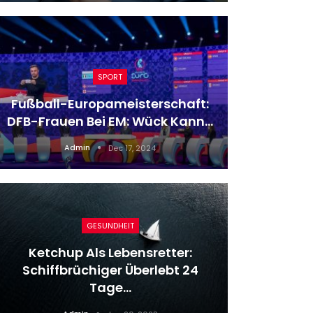
SPORT
Fußball-Europameisterschaft:
Unauslö
DFB-Frauen Bei EM: Wück Kann…
Die G
Admin
Dec 17, 2024
GESUNDHEIT
Ketchup Als Lebensretter:
Schiffbrüchiger Überlebt 24
Mach
Tage…