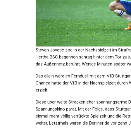
GESUNDHEIT
Eurovision Song Contest 20
Wien Und Innsbruck Bewerb
Stevan Jovetic zog in der Nachspielzeit im Straf
Admin
Jul 1, 2025
Hertha BSC begannen schräg hinter dem Tor zu jube
das Außennetz berührt. Wenige Minuten später war
Das allein wäre im Fernduell mit dem VfB Stuttga
Chance hatte der VfB in der Nachspielzeit durch 
erzielt.
SPORT
Diese über weite Strecken eher spannungsarme B
FC Bayern Gerät Zwischen 
Spannungskino parat. Mit der Folge, dass Stuttgart
Nahost-Fronten: Daniel Per
einmal mehr völlig verrückte Spielzeit und die Ret
weiter. Letztmals waren die Berliner da vor zehn 
Admin
Oct 16, 2023