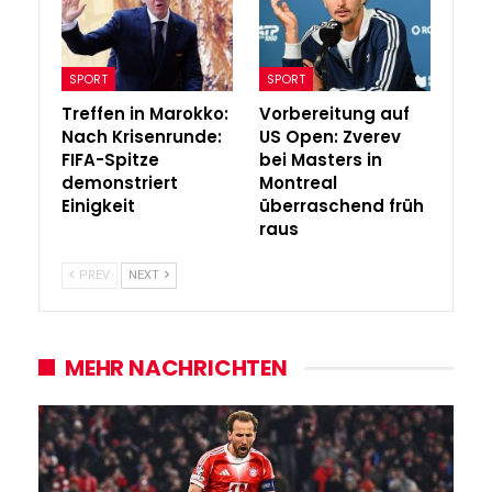
SPORT
SPORT
Treffen in Marokko:
Vorbereitung auf
Nach Krisenrunde:
US Open: Zverev
FIFA-Spitze
bei Masters in
demonstriert
Montreal
Einigkeit
überraschend früh
raus
PREV
NEXT
MEHR NACHRICHTEN