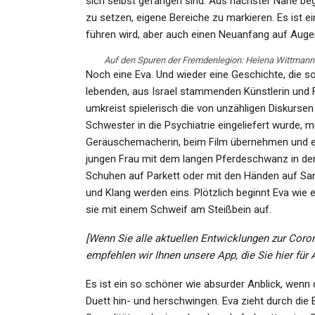
sich selbst gefangen sind. Aus nächster Nähe beg
zu setzen, eigene Bereiche zu markieren. Es ist
führen wird, aber auch einen Neuanfang auf Auge
Auf den Spuren der Fremdenlegion: Helena Wittmann
Noch eine Eva. Und wieder eine Geschichte, die so 
lebenden, aus Israel stammenden Künstlerin und 
umkreist spielerisch die von unzähligen Diskursen
Schwester in die Psychiatrie eingeliefert wurde, mu
Geräuschemacherin, beim Film übernehmen und ei
jungen Frau mit dem langen Pferdeschwanz in de
Schuhen auf Parkett oder mit den Händen auf San
und Klang werden eins. Plötzlich beginnt Eva wie
sie mit einem Schweif am Steißbein auf.
[Wenn Sie alle aktuellen Entwicklungen zur Coro
empfehlen wir Ihnen unsere App, die Sie hier für
Es ist ein so schöner wie absurder Anblick, wenn
Duett hin- und herschwingen. Eva zieht durch die 