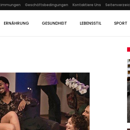
stimmungen
Geschäftsbedingungen
Kontaktiere Uns
Seitenverzeic
ERNÄHRUNG
GESUNDHEIT
LEBENSSTIL
SPORT
KULTUR
-
er
Netflix-Serie „Bodies“: Ewig
Grüßt Die Männerleiche
Admin
Oct 24, 2023