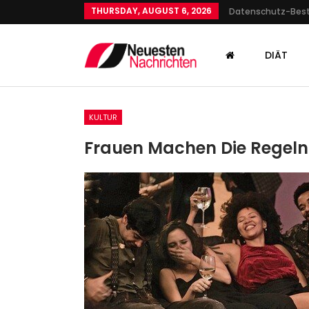
THURSDAY, AUGUST 6, 2026
Datenschutz-Be
DIÄT
KULTUR
Frauen Machen Die Regeln
SPORT
Scholz’ Prognose Fürs EM
Viertelfinale: Wie Der Kanzl
Das…
Admin
Jul 4, 2024