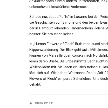
Sexualität noch einmal anders. In farbsatten, ins S
unbeschwert-kreatürliche Anderssein.
Schade nur, dass „Piaffe“ in Locarno bei der Prei
die Geschichten von Simone und den beiden Evas 
der in Hamburg lebenden Filmemacherin Helena W
besser: Sie brauchen keines.
In „Human Flowers of Flesh“ läuft man quasi hinein
Klippenwanderung. Der Blick geht aufs Mittelmeer,
Figuren von Marseille über Korsika nach Nordafri
lesen deren Briefe. Die unbestimmte Sehnsucht 
Wellenbildern mit. Sie laden ein, sich treiben z
löst sich auf. Wie schon Wittmanns Debüt „Drift“
Flowers of Flesh“ ein pures Seherlebnis. Und desh
gehabt.
PREV POST