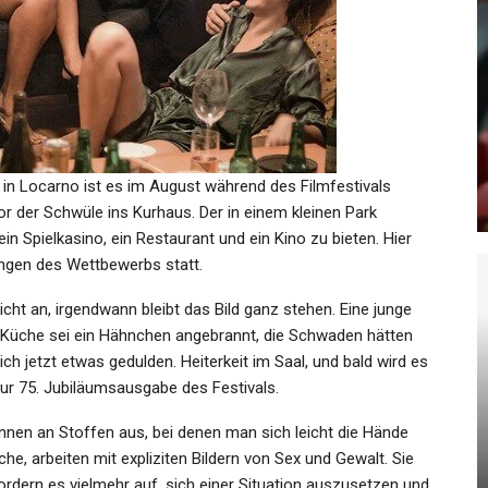
KULTUR
In
„Minions & Monster“ Im Kino:
d…
Sind Wir Nicht Alle Ein…
 in Locarno ist es im August während des Filmfestivals
Admin
Jul 1, 2026
r der Schwüle ins Kurhaus. Der in einem kleinen Park
n Spielkasino, ein Restaurant und ein Kino zu bieten. Hier
ungen des Wettbewerbs statt.
cht an, irgendwann bleibt das Bild ganz stehen. Eine junge
KULTUR
r Küche sei ein Hähnchen angebrannt, die Schwaden hätten
Zum Tod Von Diane Keaton:
h jetzt etwas gedulden. Heiterkeit im Saal, und bald wird es
Die
Das Leben Der Hollywood-Ikone
 zur 75. Jubiläumsausgabe des Festivals.
In…
innen an Stoffen aus, bei denen man sich leicht die Hände
he, arbeiten mit expliziten Bildern von Sex und Gewalt. Sie
Admin
Oct 12, 2025
rdern es vielmehr auf, sich einer Situation auszusetzen und