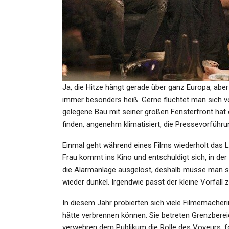
GESUNDHEIT
Erdbeben In Der Türkei Und 
Syrien: Diese Regionen Un
Ja, die Hitze hängt gerade über ganz Europa, aber
Admin
Feb 6, 2023
immer besonders heiß. Gerne flüchtet man sich vo
gelegene Bau mit seiner großen Fensterfront hat ei
finden, angenehm klimatisiert, die Pressevorführ
Einmal geht während eines Films wiederholt das Li
KULTUR
Frau kommt ins Kino und entschuldigt sich, in de
Comicreportage Aus Der
die Alarmanlage ausgelöst, deshalb müsse man sic
Ukraine: Wenn Der Krieg In 
wieder dunkel. Irgendwie passt der kleine Vorfall
Bilder…
In diesem Jahr probierten sich viele Filmemacher
hätte verbrennen können. Sie betreten Grenzbereic
Admin
Mar 29, 2023
verwehren dem Publikum die Rolle des Voyeurs, fo