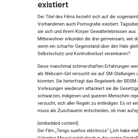
Admin
Sep 3, 2022
existiert
Der Titel des Films bezieht sich auf die sogenannt
Vorhandenen auch Pornografie existiert. Tagsübe
sie sich und ihrem Körper Gewalterlebnissen au
Mitbewohner erkunden die drei gemeinsam, wie die 
wenn ein scharfer Gegenstand über den Hals glei
Selbstschutz und Kontrollverlust vereinbaren?
Diese manchmal schmerzhaften Erfahrungen werde
als Webcam-Girl versucht sie auf SM-Stellungen un
könnten. Sie hinterfragt das Regelwerk der BDSM-S
Vorlesungen wiederum attackiert sie die Gesetz
schwarzen, indigenen und queeren Menschen repro
versucht, sich aller Regeln zu entledigen. Es is
muss als Zuschauerin entscheiden, ob man aufsp
[embedded content]
Der Film „Tengo sueños eléctricos“ („Ich habe el