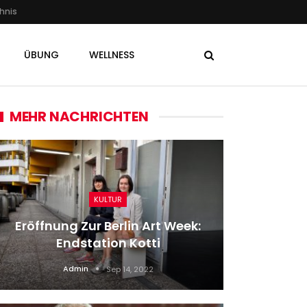
hnis
ÜBUNG
WELLNESS
MEHR NACHRICHTEN
KULTUR
Eröffnung Zur Berlin Art Week:
WM-Play
Endstation Kotti
WM-Pla
Admin
Sep 14, 2022