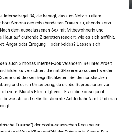
Admin
May 22, 2021
e Internetregel 34, die besagt, dass im Netz zu allem
r hört Simona den misshandelten Frauen zu, abends setzt
s. Nach dem ausgelassenen Sex mit Mitbewohnerin und
Haut auf glühende Zigaretten reagiert, wie es sich anfühlt,
tet. Angst oder Erregung – oder beides? Lassen sich
n auch Simonas Internet-Job verändern. Bei ihrer Arbeit
d Bilder zu verzichten, die mit Sklaverei assoziiert werden
zene und dessen Begrifflichkeiten. Bei den juristischen
gebung und deren Umsetzung, da sie die Repressionen von
duziere. Murats Film folgt einer Frau, die konsequent
t eine bewusste und selbstbestimmte Achterbahnfahrt. Und man
ringt.
ektrische Träume“) der costa-ricanischen Regisseurin