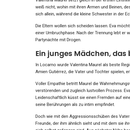
Valentina Maurel setzt gleich in der ersten Einste
weiß nicht, wohin mit ihren Armen und Beinen, de
sich allein, während die kleine Schwester in der Ec
Die Eltern wollen sich scheiden lassen. Eva möcht
einer Umbruchphase. Nach der Trennung lebt er wie
Partynächte mit Drogen.
Ein junges Mädchen, das 
In Locarno wurde Valentina Maurel als beste Regi
Amien Gutiérrez, die Vater und Tochter spielen, erh
Voller Empathie betritt Maurel die Wahrnehmungsw
verstörenden und zugleich lustvollen Prozess. Eva 
Leidenschaftlich küsst sie einen Fremden auf ein
seine Berührungen als zu intim empfindet.
Doch wie mit den Aggressionsschüben des Vaters
Freunde, der ihm ähnlich sieht und mit dem sie ihr