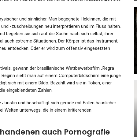
ysischer und sinnlicher. Man begegnete Heldinnen, die mit
n und -zuschreibungen neu interpretieren und im Fluss halten.
nd begeben sie sich auf die Suche nach sich selbst, ihrer
KULTUR
al auch extreme Situationen. Der Körper ist das Instrument,
nd
Robin Ticciati Dirigiert Gustav
 neu entdecken. Oder er wird zum offensiv eingesetzten
Mahler: Heiteres Musizieren…
Admin
Nov 26, 2022
ivals, gewann der brasilianische Wettbewerbsfilm „Regra
 Zu Beginn sieht man auf einem Computerbildschirm eine junge
digt sich mit einem Dildo. Bezahlt wird sie in Token, einer
die eingeblendeten Zahlen.
KULTUR
 Juristin und beschäftigt sich gerade mit Fällen häuslicher
Rundgang Über Die
ei Welten unterwegs, die in einem irritierenden
ng
Architekturbiennale Von
Venedig
orhandenen auch Pornografie