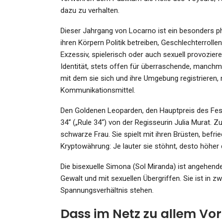
dazu zu verhalten.
Dieser Jahrgang von Locarno ist ein besonders ph
GESUNDHEIT
ihren Körpern Politik betreiben, Geschlechterrolle
Exzessiv, spielerisch oder auch sexuell provoziere
Nigeria: 9 Tote Bei
Identität, stets offen für überraschende, manchm
Zusammenstoß Von LKW U
mit dem sie sich und ihre Umgebung registrieren,
Bus In Nigeria
Kommunikationsmittel.
Admin
Feb 21, 2024
Den Goldenen Leoparden, den Hauptpreis des Fest
34“ („Rule 34“) von der Regisseurin Julia Murat.
schwarze Frau. Sie spielt mit ihren Brüsten, befrie
Kryptowährung: Je lauter sie stöhnt, desto höher 
Die bisexuelle Simona (Sol Miranda) ist angehende
SPORT
Gewalt und mit sexuellen Übergriffen. Sie ist in zw
Alba Berlin Gibt Die Richtu
Spannungsverhältnis stehen.
Vor
Dass im Netz zu allem V