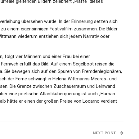
urreale gleitenden Bildern zelebriert „Piaffe“ dieses
sverleihung übersehen wurde. In der Erinnerung setzen sich
zu einem eigensinnigen Festivalfilm zusammen. Die Bilder
ittmann wiederum entziehen sich jedem Narrativ oder
, folgt vier Männern und einer Frau bei einer
 Fernweh erfüllt das Bild. Auf einem Segelboot reisen die
ka. Sie bewegen sich auf den Spuren von Fremdenlegionären,
nach der Ferne schwingt in Helena Wittmanns Meeres- und
u lassen. Die Grenze zwischen Zuschauerraum und Leinwand
 über eine poetische Atlantiküberquerung ist auch „Human
alb hätte er einen der großen Preise von Locarno verdient
NEXT POST