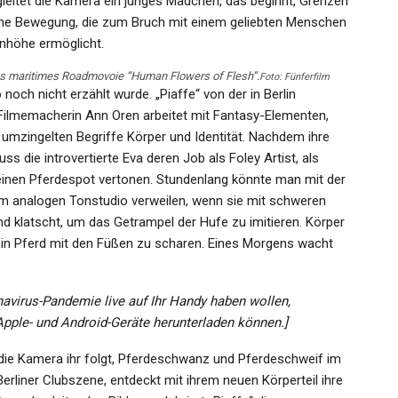
leitet die Kamera ein junges Mädchen, das beginnt, Grenzen
 eine Bewegung, die zum Bruch mit einem geliebten Menschen
nhöhe ermöglicht.
s maritimes Roadmovoie “Human Flowers of Flesh”.
Foto: Fünferfilm
noch nicht erzählt wurde. „Piaffe“ von der in Berlin
Filmemacherin Ann Oren arbeitet mit Fantasy-Elementen,
 umzingelten Begriffe Körper und Identität. Nachdem ihre
ss die introvertierte Eva deren Job als Foley Artist, als
nen Pferdespot vertonen. Stundenlang könnte man mit der
m analogen Tonstudio verweilen, wenn sie mit schweren
d klatscht, um das Getrampel der Hufe zu imitieren. Körper
 ein Pferd mit den Füßen zu scharen. Eines Morgens wacht
navirus-Pandemie live auf Ihr Handy haben wollen,
 Apple- und Android-Geräte herunterladen können.]
 die Kamera ihr folgt, Pferdeschwanz und Pferdeschweif im
Berliner Clubszene, entdeckt mit ihrem neuen Körperteil ihre