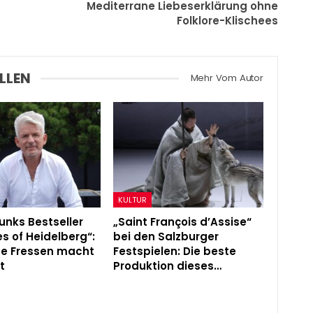
Mediterrane Liebeserklärung ohne
Folklore-Klischees
LLEN
Mehr Vom Autor
KULTUR
unks Bestseller
„Saint François d’Assise“
s of Heidelberg“:
bei den Salzburger
ße Fressen macht
Festspielen: Die beste
t
Produktion dieses…