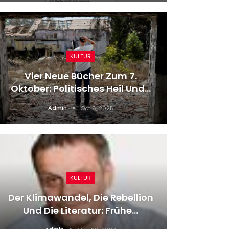
KULTUR
Tenni
Vier Neue Bücher Zum 7.
Vier
Oktober: Politisches Heil Und…
Admin
Oct 6, 2025
KULTUR
Ve
Der Klimawandel, Die Rebellion
Krank
Und Die Literatur: Frühe…