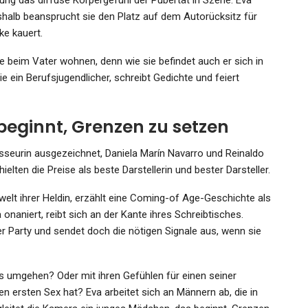
llung das diffuse Körpergefühl der Pubertät in Szene. Eva
shalb beansprucht sie den Platz auf dem Autorücksitz für
ke kauert.
e beim Vater wohnen, denn wie sie befindet auch er sich in
 ein Berufsjugendlicher, schreibt Gedichte und feiert
beginnt, Grenzen zu setzen
sseurin ausgezeichnet, Daniela Marín Navarro und Reinaldo
ielten die Preise als beste Darstellerin und bester Darsteller.
elt ihrer Heldin, erzählt eine Coming-of Age-Geschichte als
onaniert, reibt sich an der Kante ihres Schreibtisches.
er Party und sendet doch die nötigen Signale aus, wenn sie
 umgehen? Oder mit ihren Gefühlen für einen seiner
en ersten Sex hat? Eva arbeitet sich an Männern ab, die in