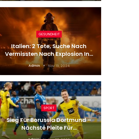
GESUNDHEIT
Hambur
Italien: 2 Tote, Suche Nach
Nach 
Vermissten Nach Explosion In…
Admin
Nov 19, 2024
SPORT
Sieg Für Borussia Dortmund –
Immer Sc
Nächste Pleite Für…
Stell