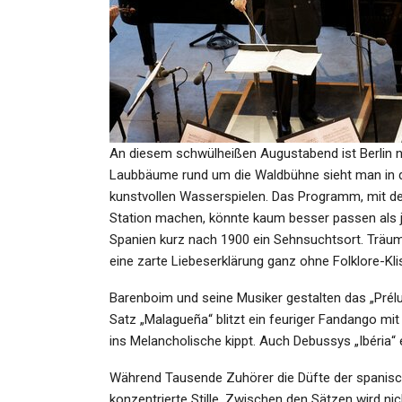
SPORT
0:3 Bei Hannover 96
An diesem schwülheißen Augustabend ist Berlin ni
Admin
Jan 20, 2022
Laubbäume rund um die Waldbühne sieht man in de
kunstvollen Wasserspielen. Das Programm, mit d
Station machen, könnte kaum besser passen als j
Spanien kurz nach 1900 ein Sehnsuchtsort. Träum
eine zarte Liebeserklärung ganz ohne Folklore-Kl
SPORT
Barenboim und seine Musiker gestalten das „Prélu
Borussia Dortmund Scheiter
Satz „Malagueña“ blitzt ein feuriger Fandango mi
Pokal-Achtelfinale
ins Melancholische kippt. Auch Debussys „Ibéria“ 
Während Tausende Zuhörer die Düfte der spanisch
Admin
Jan 19, 2022
konzentrierte Stille. Zwischen den Sätzen wird nic