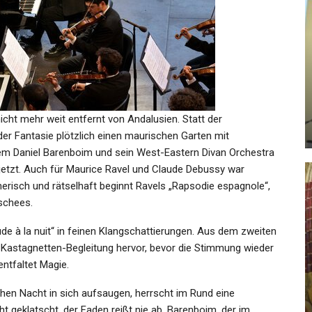
SPORT
Köln Schlägt Gladbach Im
Ausverkauften Stadion –…
cht mehr weit entfernt von Andalusien. Statt der
Admin
Nov 28, 2021
r Fantasie plötzlich einen maurischen Garten mit
em Daniel Barenboim und sein West-Eastern Divan Orchestra
etzt. Auch für Maurice Ravel und Claude Debussy war
erisch und rätselhaft beginnt Ravels „Rapsodie espagnole“,
ischees.
KULTUR
Fernsehtipps Zum
de à la nuit“ in feinen Klangschattierungen. Aus dem zweiten
t Im
Wochenende: Ich Bin Ein
t Kastagnetten-Begleitung hervor, bevor die Stimmung wieder
Astronaut, Holt…
entfaltet Magie.
en Nacht in sich aufsaugen, herrscht im Rund eine
Admin
Feb 5, 2026
ht geklatscht, der Faden reißt nie ab. Barenboim, der im