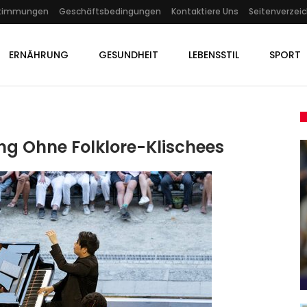
stimmungen
Geschäftsbedingungen
Kontaktiere Uns
Seitenverzeic
ERNÄHRUNG
GESUNDHEIT
LEBENSSTIL
SPORT
ng Ohne Folklore-Klischees
KULTUR
ans
d…
Viva Las Vegas An Der Croisette
Admin
May 26, 2022