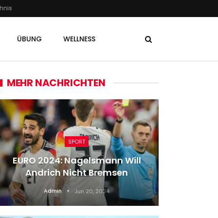
hnis
ÜBUNG
WELLNESS
MEHR NACHRICHTEN
SPORT
EURO 2024: Nagelsmann Will
Was 
Andrich Nicht Bremsen
Pla
Admin
Jun 20, 2024