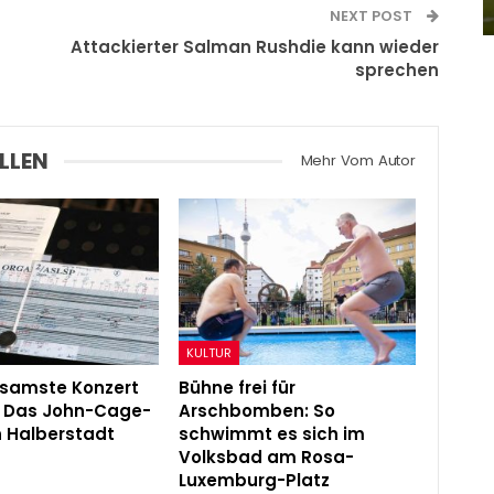
Admin
Feb 23, 2024
NEXT POST
Attackierter Salman Rushdie kann wieder
sprechen
LLEN
Mehr Vom Autor
KULTUR
gsamste Konzert
Bühne frei für
: Das John-Cage-
Arschbomben: So
in Halberstadt
schwimmt es sich im
Volksbad am Rosa-
Luxemburg-Platz