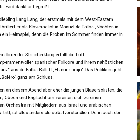
te, wird dankbar begrüßt.
sliebling Lang Lang, der erstmals mit dem West-Eastern
 brilliert er als Klaviersolist in Manuel de Fallas „Nächten in
 ein Heimspiel, denn die Proben im Sommer finden immer in
SPORT
ind
Krachende Niederlage Für DFL-
Führung: Bundesliga-Vereine…
flirrender Streicherklang erfüllt die Luft.
emperamentvoller spanischer Folklore und ihrem nahöstlichen
Admin
May 25, 2023
anz“ aus de Fallas Ballett „El amor brujo“. Das Publikum johlt
 „Boléro“ ganz am Schluss.
en an diesem Abend aber eher die jungen Bläsersolisten, die
en, Oboen und Englischhorn vereinen sich zu einem
n Orchestra mit Mitgliedern aus Israel und arabischen
KULTUR
ritt, ist alles andere als selbstverständlich. Denn auch der
en
Netflix, Amazon Prime, Sky &
Co.: Ist Der Serien-Boom…