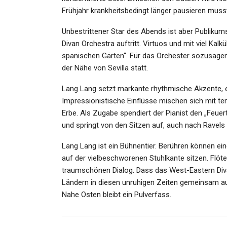
Frühjahr krankheitsbedingt länger pausieren muss
Unbestrittener Star des Abends ist aber Publikum
GESUNDHEIT
Divan Orchestra auftritt. Virtuos und mit viel Kalkül
spanischen Gärten“. Für das Orchester sozusagen
Unfall: Auto Kommt Von
der Nähe von Sevilla statt.
Fahrbahn Ab – Vater Und K
Tot
Lang Lang setzt markante rhythmische Akzente, ein 
Impressionistische Einflüsse mischen sich mit t
Admin
Apr 23, 2025
Erbe. Als Zugabe spendiert der Pianist den „Feuert
und springt von den Sitzen auf, auch nach Ravels
Lang Lang ist ein Bühnentier. Berühren können ein
auf der vielbeschworenen Stuhlkante sitzen. Flöt
SPORT
traumschönen Dialog. Dass das West-Eastern Diva
Global Champions Tour:
Ländern in diesen unruhigen Zeiten gemeinsam auft
Millionen-Reitturnier Weg
Nahe Osten bleibt ein Pulverfass.
Des…