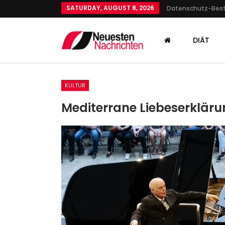
SATURDAY, AUGUST 8, 2026
Datenschutz-Be
DIÄT
KULTUR
Mediterrane Liebeserkläru
SPORT
Hochrisikospiel In Berlin: F
Von Dynamo Dresden Un
Admin
Nov 1, 2025