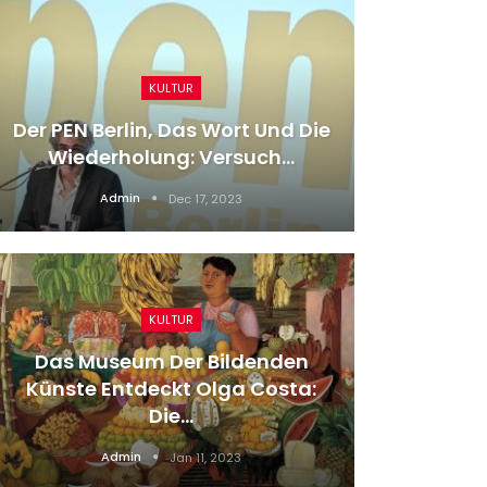
KULTUR
Verpa
Der PEN Berlin, Das Wort Und Die
Hocke
Wiederholung: Versuch…
Admin
Dec 17, 2023
KULTUR
Das Museum Der Bildenden
Kana
Künste Entdeckt Olga Costa:
Toront
Die…
Admin
Jan 11, 2023