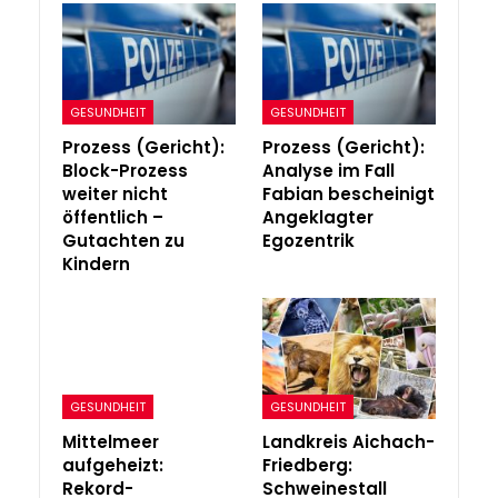
GESUNDHEIT
GESUNDHEIT
Prozess (Gericht):
Prozess (Gericht):
Block-Prozess
Analyse im Fall
weiter nicht
Fabian bescheinigt
öffentlich –
Angeklagter
Gutachten zu
Egozentrik
Kindern
GESUNDHEIT
GESUNDHEIT
Mittelmeer
Landkreis Aichach-
aufgeheizt:
Friedberg:
Rekord-
Schweinestall