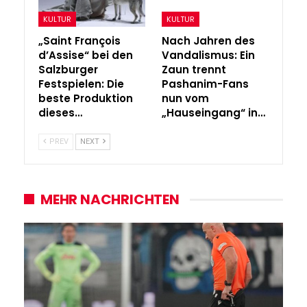
KULTUR
KULTUR
„Saint François
Nach Jahren des
d’Assise“ bei den
Vandalismus: Ein
Salzburger
Zaun trennt
Festspielen: Die
Pashanim-Fans
beste Produktion
nun vom
dieses…
„Hauseingang“ in…
PREV
NEXT
MEHR NACHRICHTEN