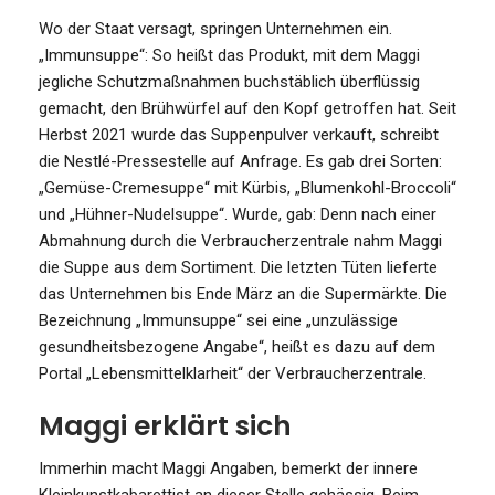
Wo der Staat versagt, springen Unternehmen ein.
„Immunsuppe“: So heißt das Produkt, mit dem Maggi
jegliche Schutzmaßnahmen buchstäblich überflüssig
gemacht, den Brühwürfel auf den Kopf getroffen hat. Seit
Herbst 2021 wurde das Suppenpulver verkauft, schreibt
die Nestlé-Pressestelle auf Anfrage. Es gab drei Sorten:
„Gemüse-Cremesuppe“ mit Kürbis, „Blumenkohl-Broccoli“
und „Hühner-Nudelsuppe“. Wurde, gab: Denn nach einer
Abmahnung durch die Verbraucherzentrale nahm Maggi
die Suppe aus dem Sortiment. Die letzten Tüten lieferte
das Unternehmen bis Ende März an die Supermärkte. Die
Bezeichnung „Immunsuppe“ sei eine „unzulässige
gesundheitsbezogene Angabe“, heißt es dazu auf dem
Portal „Lebensmittelklarheit“ der Verbraucherzentrale.
Maggi erklärt sich
Immerhin macht Maggi Angaben, bemerkt der innere
Kleinkunstkabarettist an dieser Stelle gehässig. Beim