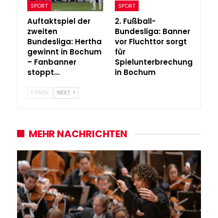
SPORT
SPORT
Auftaktspiel der
2. Fußball-
zweiten
Bundesliga: Banner
Bundesliga: Hertha
vor Fluchttor sorgt
gewinnt in Bochum
für
– Fanbanner
Spielunterbrechung
stoppt…
in Bochum
PREV
NEXT
MEHR NACHRICHTEN