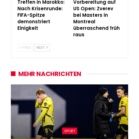
Treffen in Marokko:
Vorbereitung auf
Nach Krisenrunde:
US Open: Zverev
FIFA-Spitze
bei Masters in
demonstriert
Montreal
Einigkeit
überraschend früh
raus
PREV
NEXT
MEHR NACHRICHTEN
SPORT