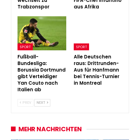
wechselt zu
FIFA-Chef Infantino
Trabzonspor
aus Afrika
SPORT
SPORT
Fußball-
Alle Deutschen
Bundesliga:
raus: Drittrunden-
Borussia Dortmund
Aus für Hanfmann
gibt Verteidiger
bei Tennis-Turnier
Yan Couto nach
in Montreal
Italien ab
PREV
NEXT
MEHR NACHRICHTEN