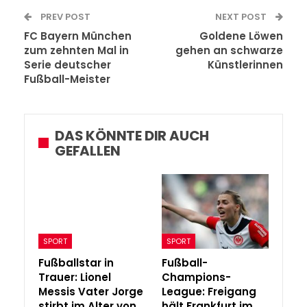
PREV POST
NEXT POST
FC Bayern München
Goldene Löwen
zum zehnten Mal in
gehen an schwarze
Serie deutscher
Künstlerinnen
Fußball-Meister
DAS KÖNNTE DIR AUCH
GEFALLEN
SPORT
SPORT
Fußballstar in
Fußball-
Trauer: Lionel
Champions-
Messis Vater Jorge
League: Freigang
stirbt im Alter von
hält Frankfurt im