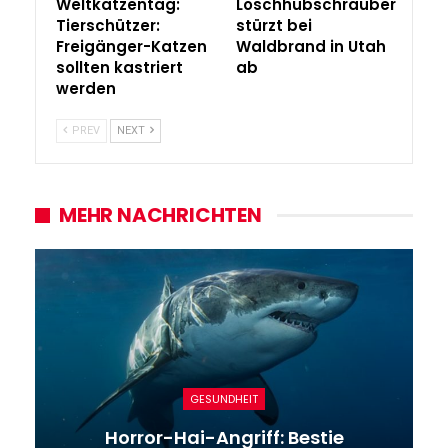
Weltkatzentag:
Löschhubschrauber
Tierschützer:
stürzt bei
Freigänger-Katzen
Waldbrand in Utah
sollten kastriert
ab
werden
PREV
NEXT
MEHR NACHRICHTEN
GESUNDHEIT
Horror-Hai-Angriff: Bestie