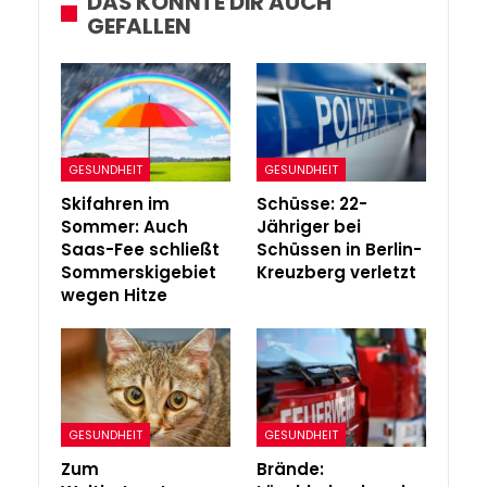
DAS KÖNNTE DIR AUCH
GEFALLEN
GESUNDHEIT
GESUNDHEIT
Skifahren im
Schüsse: 22-
Sommer: Auch
Jähriger bei
Saas-Fee schließt
Schüssen in Berlin-
Sommerskigebiet
Kreuzberg verletzt
wegen Hitze
GESUNDHEIT
GESUNDHEIT
Zum
Brände: