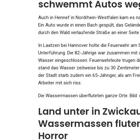
schwemmt Autos we
Auch in Hennef in Nordrhein-Westfalen kam es 
Ein Auto wurde in einen Bach gespült, das Gelän
SPORT
durch den Wald verlaufende Straße an einer Seite
Nach Unfalltod Von Gino
Mäder: Schweizer Team Ste
In Laatzen bei Hannover holte die Feuerwehr am 
Unterführung. Die 82-Jährige war zusammen mit
Bei Der…
Wasser eingeschlossen. Feuerwehrleute trugen di
Admin
Jun 17, 2023
stand das Wasser zeitweise bis zu 30 Zentimeter h
der Stadt starb zudem ein 65-Jähriger, als am Fre
Arbeiter mit sich riss.
Die Wassermassen überfluteten ganze Orte.
Bild:
KULTUR
Land unter in Zwicka
Die Pläne Der Berliner
Symphoniker Für 2023/24: 
Wassermassen fluten
Chef,…
Horror