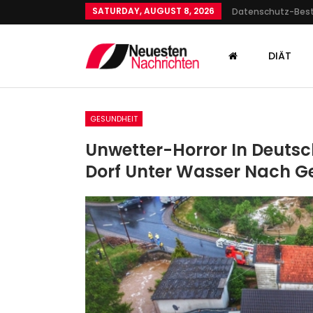
SATURDAY, AUGUST 8, 2026
Datenschutz-Be
DIÄT
GESUNDHEIT
Unwetter-Horror In Deutsc
Dorf Unter Wasser Nach G
GESUNDHEIT
Kriminalität: Männer
Attackieren
Fahrkartenkontrolleure In
Admin
Mar 16, 2026