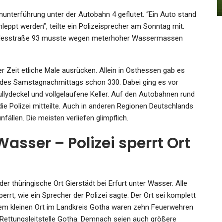
Admin
Oct 19, 2022
unterführung unter der Autobahn 4 geflutet. “Ein Auto stand
ppt werden”, teilte ein Polizeisprecher am Sonntag mit.
undesstraße 93 musste wegen meterhoher Wassermassen
r Zeit etliche Male ausrücken. Allein in Osthessen gab es
 des Samstagnachmittags schon 330. Dabei ging es vor
llydeckel und vollgelaufene Keller. Auf den Autobahnen rund
die Polizei mitteilte. Auch in anderen Regionen Deutschlands
ällen. Die meisten verliefen glimpflich.
asser – Polizei sperrt Ort
 thüringische Ort Gierstädt bei Erfurt unter Wasser. Alle
t, wie ein Sprecher der Polizei sagte. Der Ort sei komplett
n dem kleinen Ort im Landkreis Gotha waren zehn Feuerwehren
r Rettungsleitstelle Gotha. Demnach seien auch größere