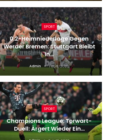
SPORT
0:2-Heimniederlage Gegen
Dor
Werder Bremen: Stuttgart Bleibt
Eind
In…
Admin
Feb 5, 2023
SPORT
Angst
Champions League: Torwart-
War
Duell: Ärgert Wieder Ein…