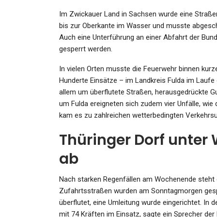
Admin
Aug 7, 2023
Im Zwickauer Land in Sachsen wurde eine Straßen
bis zur Oberkante im Wasser und musste abgeschle
Auch eine Unterführung an einer Abfahrt der B
gesperrt werden.
In vielen Orten musste die Feuerwehr binnen kurze
Hunderte Einsätze – im Landkreis Fulda im Laufe
allem um überflutete Straßen, herausgedrückte Gu
um Fulda ereigneten sich zudem vier Unfälle, wie 
kam es zu zahlreichen wetterbedingten Verkehrsunf
Thüringer Dorf unter W
ab
Nach starken Regenfällen am Wochenende steht der
Zufahrtsstraßen wurden am Sonntagmorgen gesperr
überflutet, eine Umleitung wurde eingerichtet. I
mit 74 Kräften im Einsatz, sagte ein Sprecher de