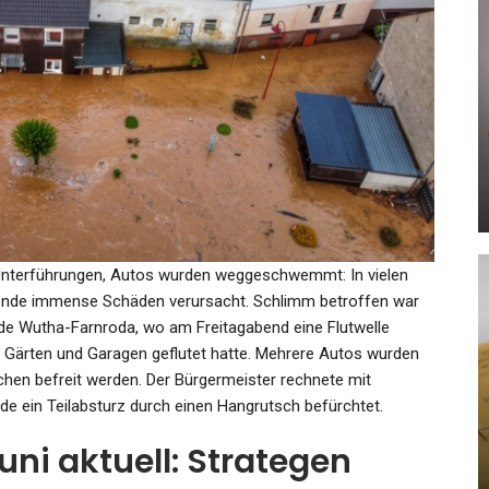
KULTUR
ch
as
Bunte Pop-Show: Lil Nas X Feiert
Eine Queere Party In Berlin
Admin
Nov 10, 2022
nd Unterführungen, Autos wurden weggeschwemmt: In vielen
de immense Schäden verursacht. Schlimm betroffen war
nde Wutha-Farnroda, wo am Freitagabend eine Flutwelle
KULTUR
 Gärten und Garagen geflutet hatte. Mehrere Autos wurden
n befreit werden. Der Bürgermeister rechnete mit
nn:
Fotoalben Im Fluchtkoffer:
e ein Teilabsturz durch einen Hangrutsch befürchtet.
Berliner Historiker Erforscht…
ni aktuell: Strategen
Admin
May 12, 2026