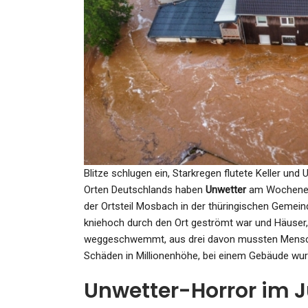
SPORT
Sensationstor Von Kimmi
Und Musiala: Abgezockt? D
Kann…
Admin
Mar 24, 2025
Blitze schlugen ein, Starkregen flutete Keller u
Orten Deutschlands haben
Unwetter
am Wochenen
der Ortsteil Mosbach in der thüringischen Gemei
SPORT
kniehoch durch den Ort geströmt war und Häuser,
weggeschwemmt, aus drei davon mussten Mensche
Fußball-Bundesliga: Hama
Schäden in Millionenhöhe, bei einem Gebäude wurd
Musiala Könnte Unter…
Unwetter-Horror im Ju
Admin
May 12, 2025