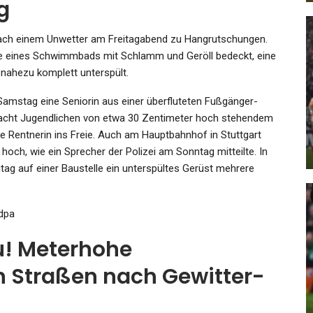
g
nach einem Unwetter am Freitagabend zu Hangrutschungen.
de eines Schwimmbads mit Schlamm und Geröll bedeckt, eine
GESUNDHEIT
 nahezu komplett unterspült.
Eilmeldung: Mann Fährt In
igt
Passau Mit Auto In
Samstag eine Seniorin aus einer überfluteten Fußgänger-
 acht Jugendlichen von etwa 30 Zentimeter hoch stehendem
Menschengruppe
e Rentnerin ins Freie. Auch am Hauptbahnhof in Stuttgart
Admin
Jun 7, 2025
och, wie ein Sprecher der Polizei am Sonntag mitteilte. In
itag auf einer Baustelle ein unterspültes Gerüst mehrere
 dpa
u! Meterhohe
KULTUR
Ohne
Britischer Düster-Pop: The Cure
 Straßen nach Gewitter-
Geben Ein Konzert In Berlin