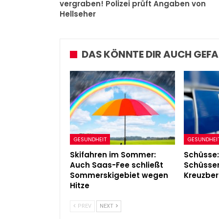
vergraben! Polizei prüft Angaben von
Hellseher
DAS KÖNNTE DIR AUCH GEFA
GESUNDHEIT
GESUNDHEI
Skifahren im Sommer:
Schüsse:
Auch Saas-Fee schließt
Schüssen
Sommerskigebiet wegen
Kreuzber
Hitze
PREV
NEXT