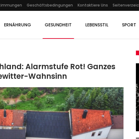
stimmungen
Geschäftsbedingungen
Kontaktiere Uns
Seitenverzeic
ERNÄHRUNG
GESUNDHEIT
LEBENSSTIL
SPORT
hland: Alarmstufe Rot! Ganzes
ewitter-Wahnsinn
SPORT
Tour De France: Keine
Knochenbrüche Bei
…
Zimmermann –…
Admin
Jul 13, 2025