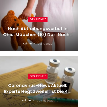
GESUNDHEIT
„The Ma
Nach Abtreibungsverbot In
Re
Ohio: Mädchen (10) Darf Nach…
Admin
Jul 4, 2022
GESUNDHEIT
Sonne
Coronavirus-News Aktuell:
16
Experte Hegt Zweifel: Ist Die 4.…
Admin
Jan 13, 2022