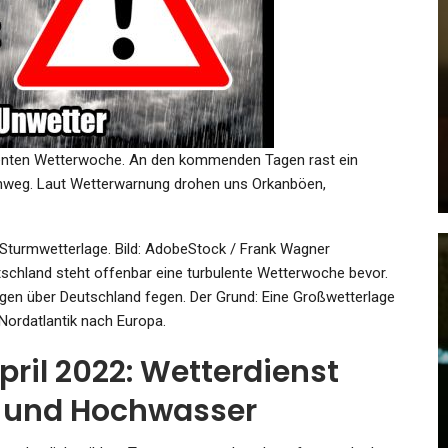
GESUNDHEIT
An
Überlebenschancen Bei
Nuklearangriff: Karte Zeigt, Ob
Sie…
ulenten Wetterwoche. An den kommenden Tagen rast ein
Admin
Jun 19, 2025
nweg. Laut Wetterwarnung drohen uns Orkanböen,
 Sturmwetterlage.
Bild: AdobeStock / Frank Wagner
chland steht offenbar eine turbulente Wetterwoche bevor.
en über Deutschland fegen. Der Grund: Eine Großwetterlage
SPORT
Nordatlantik nach Europa.
Zwei Siege In Mannheim :
ril 2022: Wetterdienst
Eisbärinnen Setzen Dicke…
 und Hochwasser
Admin
Oct 9, 2023