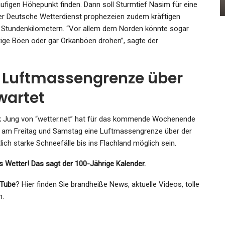
Admin
Sep 19, 2024
läufigen Höhepunkt finden. Dann soll Sturmtief Nasim für eine
r Deutsche Wetterdienst prophezeien zudem kräftigen
 Stundenkilometern. “Vor allem dem Norden könnte sogar
tige Böen oder gar Orkanböen drohen”, sagte der
 Luftmassengrenze über
wartet
k Jung von “wetter.net” hat für das kommende Wochenende
h am Freitag und Samstag eine Luftmassengrenze über der
ch starke Schneefälle bis ins Flachland möglich sein.
s Wetter! Das sagt der 100-Jährige Kalender.
Tube
? Hier finden Sie brandheiße News, aktuelle Videos, tolle
n.