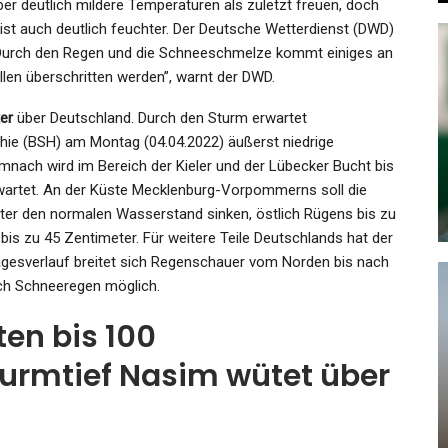
 deutlich mildere Temperaturen als zuletzt freuen, doch
 ist auch deutlich feuchter. Der Deutsche Wetterdienst (DWD)
“Durch den Regen und die Schneeschmelze kommt einiges an
n überschritten werden”, warnt der DWD.
SPORT
er
über Deutschland. Durch den Sturm erwartet
hie (BSH) am Montag (04.04.2022) äußerst niedrige
Die
Am Ende Jubelt Wieder
ach wird im Bereich der Kieler und der Lübecker Bucht bis
g
Slowenien
wartet. An der Küste Mecklenburg-Vorpommerns soll die
Admin
Mar 20, 2022
ter den normalen Wasserstand sinken, östlich Rügens bis zu
bis zu 45 Zentimeter. Für weitere Teile Deutschlands hat der
gesverlauf breitet sich Regenschauer vom Norden bis nach
uch Schneeregen möglich.
SPORT
en bis 100
Eishockey: NHL-Star Seider
urmtief Nasim wütet über
nie
Unterschreibt Millionenvertrag
In…