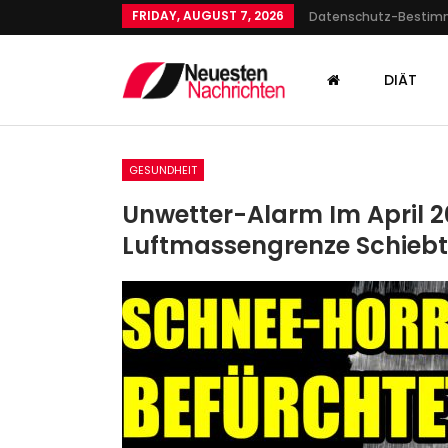
FRIDAY, AUGUST 7, 2026
Datenschutz-Besti
DIÄT
GESUNDHEIT
Unwetter-Alarm Im April 2
Luftmassengrenze Schiebt
GESUNDHEIT
Weihnachtsmärkte 2022
Glühwein-Preise, Corona
Regeln Und…
Admin
Nov 12, 2022