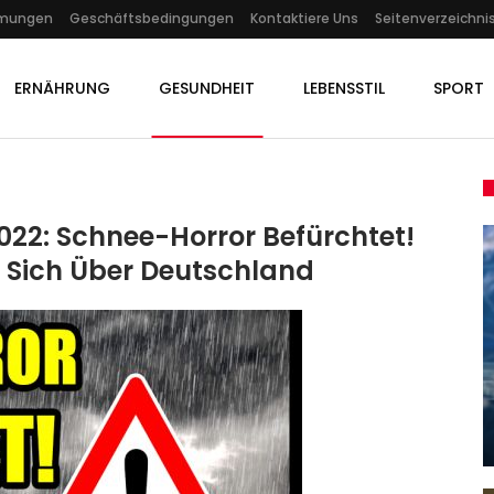
mmungen
Geschäftsbedingungen
Kontaktiere Uns
Seitenverzeichni
ERNÄHRUNG
GESUNDHEIT
LEBENSSTIL
SPORT
022: Schnee-Horror Befürchtet!
 Sich Über Deutschland
GESUNDHEIT
:
-
Hundertjähriger Kalender Im
Dezember 2023: Weiße…
Admin
Dec 9, 2023