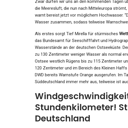
Zwar dürfen wir uns an den kommenden Tagen über
die Meeresluft, die nun nach Mitteleuropa strömt,
warnt bereist jetzt vor möglichem Hochwasser. 
Wasser zusammen, sodass teilweise Warnschwelle
KULTUR
Als erstes sorgt Tief Mirella für stürmisches
Wett
das Bundesamt für Seeschifffahrt und Hydrograp
Nachruf Auf Roberta Flack: 
Wasserstände an der deutschen Ostseeküste. Demn
Ganze Welt In Einem Son
zu 130 Zentimeter weniger Wasser als normal er
Admin
Feb 24, 2025
Ostsee westlich Rügens bis zu 115 Zentimeter un
120 Zentimeter und im Bereich des Kleinen Haffs 
DWD bereits Warnstufe Orange ausgerufen. Im Ta
Süddeutschland immer mehr aus, teilweise ist a
GESUNDHEIT
Windgeschwindigkeit
Leipzig News: Vorwürfe
Stundenkilometer! St
Hitlergruß Und Drogen: Mela
Deutschland
Müller…