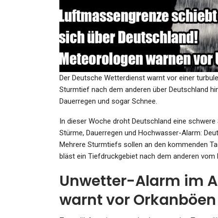
KULTUR
Brücke-Museum Erinnert 
Enteignete Sammler: Sie
Brachten…
Der Deutsche Wetterdienst warnt vor einer turb
Admin
Sep 1, 2024
Sturmtief nach dem anderen über Deutschland hi
Dauerregen und sogar Schnee.
In dieser Woche droht Deutschland eine schwere
Stürme, Dauerregen und Hochwasser-Alarm: Deuts
GESUNDHEIT
Mehrere Sturmtiefs sollen an den kommenden Tag
bläst ein Tiefdruckgebiet nach dem anderen vom 
Todesschüsse Bei Aldi
In Mörfelden-Walldorf :
Unwetter-Alarm im Ap
Kassiererin In…
warnt vor Orkanböen
Admin
Jan 15, 2024