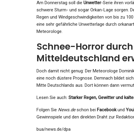
Admin
May 23, 2024
Am Donnerstag soll die
Unwetter
-Serie ihren vor
schwere Sturm- und sogar Orkan-Lage sorgen. De
Regen und Windgeschwindigkeiten von bis zu 100
eine sehr gefährliche Unwetterlage durch orkanar
Meteorologe.
Schnee-Horror durch
Mitteldeutschland er
Doch damit nicht genug: Der Meteorologe Domini
eine noch düstere Prognose. Demnach bildet sic
Mitte Deutschlands aus. Dort können dann vermutli
Lesen Sie auch:
Starker Regen, Gewitter und kalte
Folgen Sie
News.de
schon bei
Facebook
und
You
Gewinnspiele und den direkten Draht zur Redaktio
bua/news.de/dpa