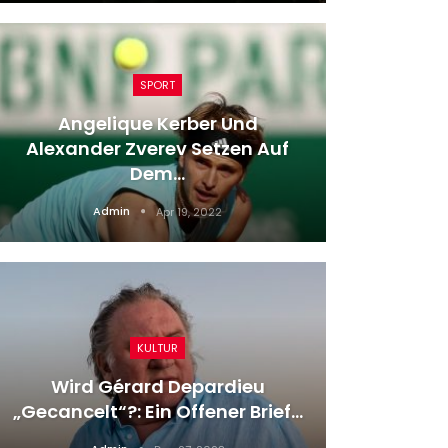
SPORT
Angelique Kerber Und
Innenv
Alexander Zverev Setzen Auf
St
Dem…
Admin
Apr 19, 2022
KULTUR
Wird Gérard Depardieu
Zwei St
„gecancelt“?: Ein Offener Brief…
Die F