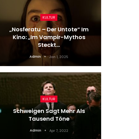
KULTUR
„Nosferatu – Der Untote“ Im
Wacken
Kino: „Im Vampir-Mythos
Live
Steckt…
Admin
Jan 1, 2025
KULTUR
Schweigen Sagt Mehr Als
FC Bayer
Tausend Töne
Der 
Admin
Apr 7, 2022