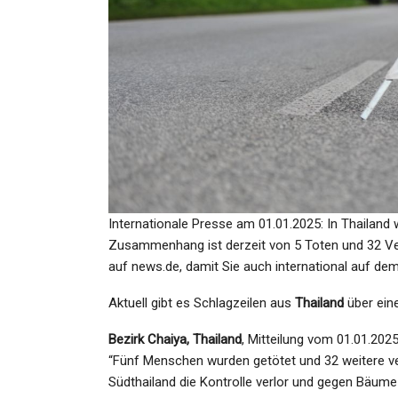
KULTUR
Billie Eilish Lässt Berlin
Ausflippen
Admin
Jul 1, 2022
Internationale Presse am 01.01.2025: In Thailand 
Zusammenhang ist derzeit von 5 Toten und 32 Verl
auf news.de, damit Sie auch international auf de
KULTUR
Aktuell gibt es Schlagzeilen aus
Thailand
über ein
„Schon Ein Starkes Stück“
Kerkeling Sieht Parallelen
Bezirk Chaiya, Thailand
, Mitteilung vom 01.01.2025
“Fünf Menschen wurden getötet und 32 weitere ve
Admin
Dec 17, 2023
Südthailand die Kontrolle verlor und gegen Bäume 