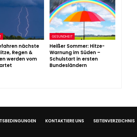
T
GESUNDHEIT
efahren nächste
Heißer Sommer: Hitze-
itze, Regen &
Warnung im Süden –
en werden vom
Schulstart in ersten
artet
Bundesländern
TSBEDINGUNGEN
KONTAKTIERE UNS
SEITENVERZEICHNIS