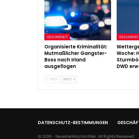
GESUNDHEIT
GESUNDHEI
Organisierte Kriminalität:
Wetterg
Mutmaßlicher Gangster-
Woche: H
Boss nach Irland
Sturmbö
ausgeflogen
DWD erw
PREV
NEXT
DATENSCHUTZ-BESTIMMUNGEN
GESCHÄF
© 2026 - NeuestenNachrichten. All Rights Reserved.