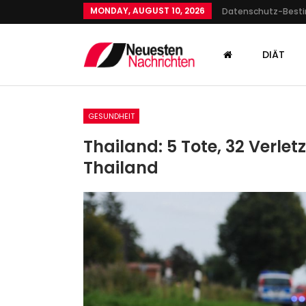
MONDAY, AUGUST 10, 2026
Datenschutz-Bes
DIÄT
GESUNDHEIT
Thailand: 5 Tote, 32 Verlet
Thailand
KULTUR
Ausblick Auf Das Kulturjahr:
Berliner…
Admin
Dec 22, 2023