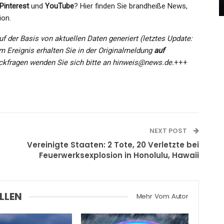
Admin
Jun 27, 2026
Pinterest
und
YouTube
? Hier finden Sie brandheiße News,
ion.
f der Basis von aktuellen Daten generiert (letztes Update:
m Ereignis erhalten Sie in der Originalmeldung
auf
ckfragen wenden Sie sich bitte an hinweis@news.de.
+++
NEXT POST
Vereinigte Staaten: 2 Tote, 20 Verletzte bei
Feuerwerksexplosion in Honolulu, Hawaii
LLEN
Mehr Vom Autor