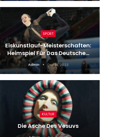
SPORT
Eiskunstlauf-Meisterschaften:
Heimspiel Für Das Deutsche…
Der
Admin
Dec 14, 2023
Top 
KULTUR
Klassi
Die Asche Des Vesuvs