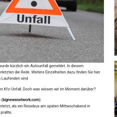
GESUNDHEIT
Vermisstenfall Rebecca Reusch:
Berlinerin Seit 5 Jahren…
Admin
Feb 15, 2024
wurde kürzlich ein Autounfall gemeldet. In diesem
etzten die Rede. Weitere Einzelheiten dazu finden Sie hier
m Laufenden sind.
SPORT
en Kfz-Unfall. Doch was wissen wir im Moment darüber?
:
Ralf Rangnick Soll Offenbar
…
Trainer Bei Manchester United…
 (
bignewsnetwork.com
):
rletzt, als ein Reisebus am späten Mittwochabend in
Admin
Nov 26, 2021
prallte.