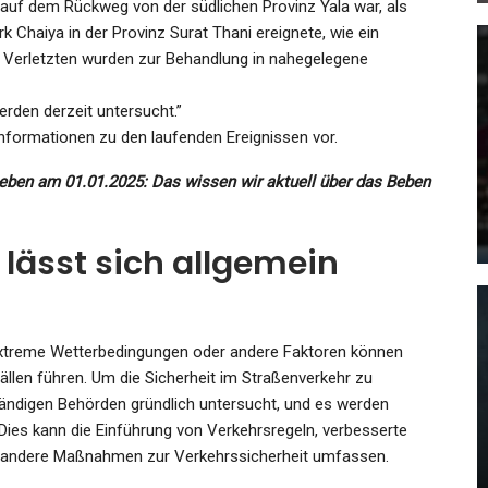
 auf dem Rückweg von der südlichen Provinz Yala war, als
rk Chaiya in der Provinz Surat Thani ereignete, wie ein
Die Verletzten wurden zur Behandlung in nahegelegene
GESUNDHEIT
den derzeit untersucht.”
Asteroiden Am 28.05.2023:
Informationen zu den laufenden Ereignissen vor.
Er
Diese Gesteinsbrocken Fliegen
beben am 01.01.2025: Das wissen wir aktuell über das Beben
…
An…
Admin
May 28, 2023
 lässt sich allgemein
xtreme Wetterbedingungen oder andere Faktoren können
KULTUR
llen führen. Um die Sicherheit im Straßenverkehr zu
t
In Der Hitze Der Stadt: Diese
ändigen Behörden gründlich untersucht, und es werden
Acht Filme Fangen Den
Dies kann die Einführung von Verkehrsregeln, verbesserte
Berliner…
d andere Maßnahmen zur Verkehrssicherheit umfassen.