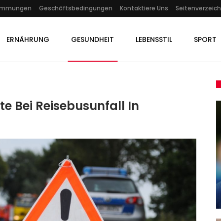
timmungen
Geschäftsbedingungen
Kontaktiere Uns
Seitenverzeich
ERNÄHRUNG
GESUNDHEIT
LEBENSSTIL
SPORT
zte Bei Reisebusunfall In
GESUNDHEIT
Wacken 2022 Heute In TV Und
 Die
Live-Stream: Programm,
Headliner…
Admin
Aug 6, 2022