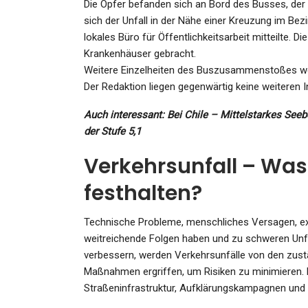
Die Opfer befanden sich an Bord des Busses, der
sich der Unfall in der Nähe einer Kreuzung im Bezi
lokales Büro für Öffentlichkeitsarbeit mitteilte. 
Krankenhäuser gebracht.
Weitere Einzelheiten des Buszusammenstoßes wer
SPORT
Der Redaktion liegen gegenwärtig keine weiteren 
Djokovic Hatte Corona, Als 
Auch interessant:
Bei Chile – Mittelstarkes See
Ohne Maske Mit Kindern
der Stufe 5,1
Admin
Jan 11, 2022
Verkehrsunfall – Was
festhalten?
Technische Probleme, menschliches Versagen, e
SPORT
weitreichende Folgen haben und zu schweren Unfä
„Das Bild Muss Manipulier
verbessern, werden Verkehrsunfälle von den zust
Sein“: Ob Japans Siegtor
Maßnahmen ergriffen, um Risiken zu minimieren. 
Regulär…
Straßeninfrastruktur, Aufklärungskampagnen un