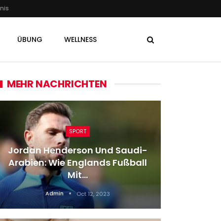
nis
ÜBUNG
WELLNESS
MEHR NACHRICHTEN
SPORT
Jordan Henderson Und Saudi-
Schüs
Arabien: Wie Englands Fußball
York:
Mit…
Admin
Oct 12, 2023