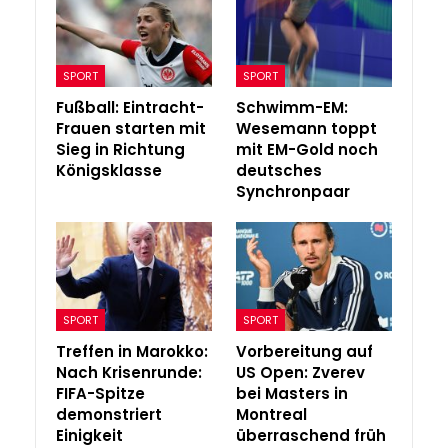
SPORT
SPORT
Fußball: Eintracht-
Schwimm-EM:
Frauen starten mit
Wesemann toppt
Sieg in Richtung
mit EM-Gold noch
Königsklasse
deutsches
Synchronpaar
SPORT
SPORT
Treffen in Marokko:
Vorbereitung auf
Nach Krisenrunde:
US Open: Zverev
FIFA-Spitze
bei Masters in
demonstriert
Montreal
Einigkeit
überraschend früh