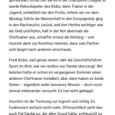
gemeinsam schafften sie es in die Champions League, er
wurde Rekordspieler des Klubs, dann Trainer in der
Jugend, schließlich bei den Profis, rettete sie vor dem
Abstieg, führte die Mannschaft in den Europapokal, ging
in den Nachwuchs zurück, weil ihm Hertha wichtiger war
als Geld und Ruhm, half in der Not abermals als
Cheftrainer aus, schaffte erneut die Rettung – und
musste dann zur Kenntnis nehmen, dass sein Partner
sich längst nach anderen umschaute.
Fredi Bobic, seit genau einem Jahr als Geschäftsführer
Sport im Amt, war nie restlos von Dardai überzeugt. Am
liebsten hätte er schon im vergangenen Sommer einen
anderen Cheftrainer installiert, aber dann haben es beide
Seiten – eigentlich wider besseres Wissen – doch noch
einmal miteinander versucht. Es hat nicht geklappt.
Insofern ist die Trennung nur logisch und richtig. Es
funktioniert einfach nicht mehr. Offensichtlich sieht das
auch Pal Dardai so, der allen Grund hätte, enttäuscht zu