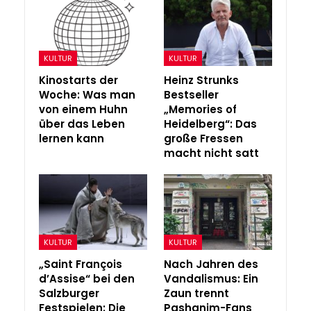
KULTUR
KULTUR
Kinostarts der
Heinz Strunks
Woche: Was man
Bestseller
von einem Huhn
„Memories of
über das Leben
Heidelberg“: Das
lernen kann
große Fressen
macht nicht satt
KULTUR
KULTUR
„Saint François
Nach Jahren des
d’Assise“ bei den
Vandalismus: Ein
Salzburger
Zaun trennt
Festspielen: Die
Pashanim-Fans