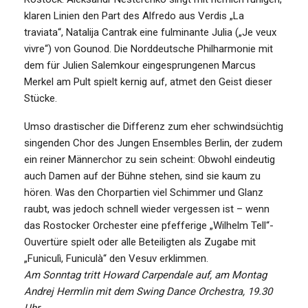
klaren Linien den Part des Alfredo aus Verdis „La
traviata“, Natalija Cantrak eine fulminante Julia („Je veux
vivre“) von Gounod. Die Norddeutsche Philharmonie mit
dem für Julien Salemkour eingesprungenen Marcus
Merkel am Pult spielt kernig auf, atmet den Geist dieser
Stücke.
Umso drastischer die Differenz zum eher schwindsüchtig
singenden Chor des Jungen Ensembles Berlin, der zudem
ein reiner Männerchor zu sein scheint: Obwohl eindeutig
auch Damen auf der Bühne stehen, sind sie kaum zu
hören. Was den Chorpartien viel Schimmer und Glanz
raubt, was jedoch schnell wieder vergessen ist – wenn
das Rostocker Orchester eine pfefferige „Wilhelm Tell“-
Ouvertüre spielt oder alle Beteiligten als Zugabe mit
„Funiculì, Funiculà“ den Vesuv erklimmen.
Am Sonntag tritt Howard Carpendale auf, am Montag
Andrej Hermlin mit dem Swing Dance Orchestra, 19.30
Uhr