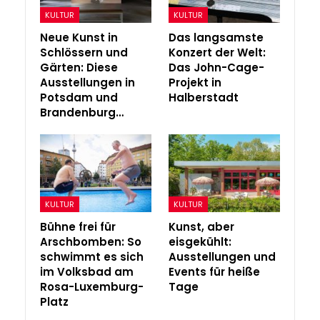
KULTUR
KULTUR
Neue Kunst in
Das langsamste
Schlössern und
Konzert der Welt:
Gärten: Diese
Das John-Cage-
Ausstellungen in
Projekt in
Potsdam und
Halberstadt
Brandenburg…
KULTUR
KULTUR
Bühne frei für
Kunst, aber
Arschbomben: So
eisgekühlt:
schwimmt es sich
Ausstellungen und
im Volksbad am
Events für heiße
Rosa-Luxemburg-
Tage
Platz