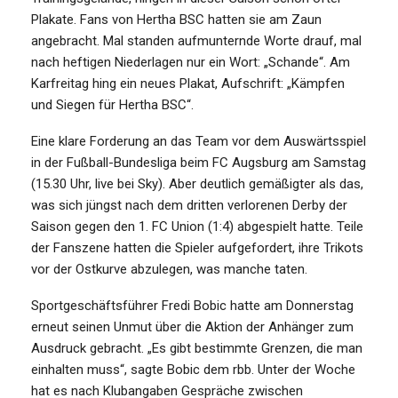
Plakate. Fans von Hertha BSC hatten sie am Zaun
angebracht. Mal standen aufmunternde Worte drauf, mal
nach heftigen Niederlagen nur ein Wort: „Schande“. Am
Karfreitag hing ein neues Plakat, Aufschrift: „Kämpfen
und Siegen für Hertha BSC“.
Eine klare Forderung an das Team vor dem Auswärtsspiel
in der Fußball-Bundesliga beim FC Augsburg am Samstag
(15.30 Uhr, live bei Sky). Aber deutlich gemäßigter als das,
was sich jüngst nach dem dritten verlorenen Derby der
Saison gegen den 1. FC Union (1:4) abgespielt hatte. Teile
der Fanszene hatten die Spieler aufgefordert, ihre Trikots
vor der Ostkurve abzulegen, was manche taten.
Sportgeschäftsführer Fredi Bobic hatte am Donnerstag
erneut seinen Unmut über die Aktion der Anhänger zum
Ausdruck gebracht. „Es gibt bestimmte Grenzen, die man
einhalten muss“, sagte Bobic dem rbb. Unter der Woche
hat es nach Klubangaben Gespräche zwischen