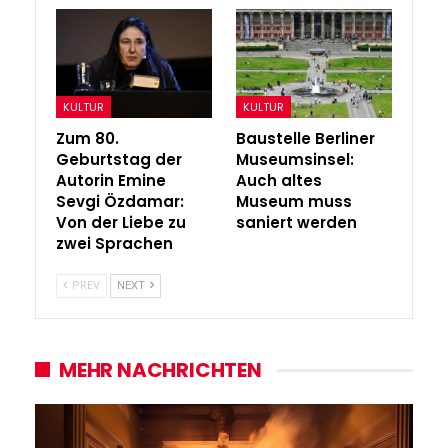
KULTUR
KULTUR
Zum 80.
Baustelle Berliner
Geburtstag der
Museumsinsel:
Autorin Emine
Auch altes
Sevgi Özdamar:
Museum muss
Von der Liebe zu
saniert werden
zwei Sprachen
PREV
NEXT
MEHR NACHRICHTEN