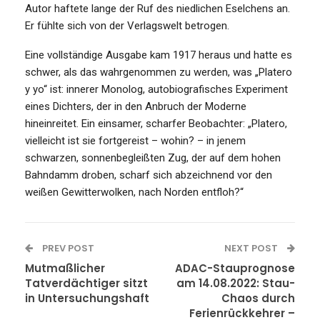
Autor haftete lange der Ruf des niedlichen Eselchens an.
Er fühlte sich von der Verlagswelt betrogen.
Eine vollständige Ausgabe kam 1917 heraus und hatte es
schwer, als das wahrgenommen zu werden, was „Platero
y yo“ ist: innerer Monolog, autobiografisches Experiment
eines Dichters, der in den Anbruch der Moderne
hineinreitet. Ein einsamer, scharfer Beobachter: „Platero,
vielleicht ist sie fortgereist – wohin? – in jenem
schwarzen, sonnenbegleißten Zug, der auf dem hohen
Bahndamm droben, scharf sich abzeichnend vor den
weißen Gewitterwolken, nach Norden entfloh?“
PREV POST
NEXT POST
Mutmaßlicher
ADAC-Stauprognose
Tatverdächtiger sitzt
am 14.08.2022: Stau-
in Untersuchungshaft
Chaos durch
Ferienrückkehrer –