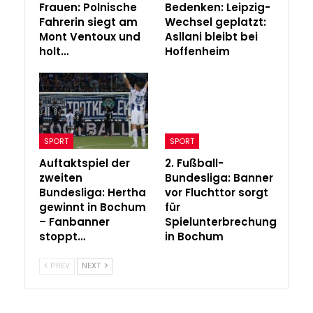
Frauen: Polnische
Bedenken: Leipzig-
Fahrerin siegt am
Wechsel geplatzt:
Mont Ventoux und
Asllani bleibt bei
holt…
Hoffenheim
SPORT
SPORT
Auftaktspiel der
2. Fußball-
zweiten
Bundesliga: Banner
Bundesliga: Hertha
vor Fluchttor sorgt
gewinnt in Bochum
für
– Fanbanner
Spielunterbrechung
stoppt…
in Bochum
PREV
NEXT