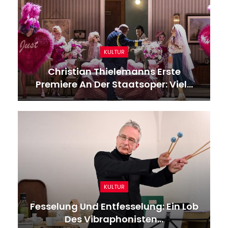
KULTUR
Christian Thielemanns Erste
Premiere An Der Staatsoper: Viel…
KULTUR
Fesselung Und Entfesselung: Ein Lob
Des Vibraphonisten…