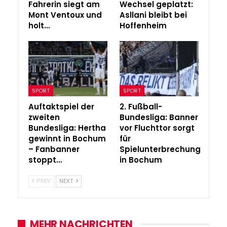
Fahrerin siegt am
Wechsel geplatzt:
Mont Ventoux und
Asllani bleibt bei
holt…
Hoffenheim
SPORT
SPORT
Auftaktspiel der
2. Fußball-
zweiten
Bundesliga: Banner
Bundesliga: Hertha
vor Fluchttor sorgt
gewinnt in Bochum
für
– Fanbanner
Spielunterbrechung
stoppt…
in Bochum
PREV
NEXT
MEHR NACHRICHTEN