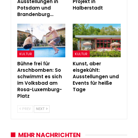
Ausstellungen in
Projekt in
Potsdam und
Halberstadt
Brandenburg…
KULTUR
KULTUR
Bühne frei für
Kunst, aber
Arschbomben: So
eisgekühlt:
schwimmt es sich
Ausstellungen und
im Volksbad am
Events für heiße
Rosa-Luxemburg-
Tage
Platz
PREV
NEXT
MEHR NACHRICHTEN