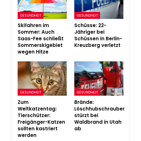
GESUNDHEIT
GESUNDHEIT
Skifahren im
Schüsse: 22-
Sommer: Auch
Jähriger bei
Saas-Fee schließt
Schüssen in Berlin-
Sommerskigebiet
Kreuzberg verletzt
wegen Hitze
GESUNDHEIT
GESUNDHEIT
Zum
Brände:
Weltkatzentag:
Löschhubschrauber
Tierschützer:
stürzt bei
Freigänger-Katzen
Waldbrand in Utah
sollten kastriert
ab
werden