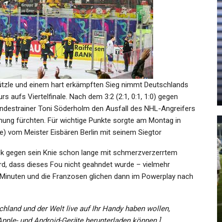
KULTUR
Der
61 Jahre Theatertreffen: Ist Das
Festival Noch Zeitgemäß?
zle und einem hart erkämpften Sieg nimmt Deutschlands
Admin
May 12, 2024
s aufs Viertelfinale. Nach dem 3:2 (2:1, 0:1, 1:0) gegen
ndestrainer Toni Söderholm den Ausfall des NHL-Angreifers
ung fürchten. Für wichtige Punkte sorgte am Montag in
e) vom Meister Eisbären Berlin mit seinem Siegtor
ck gegen sein Knie schon lange mit schmerzverzerrtem
GESUNDHEIT
rd, dass dieses Fou nicht geahndet wurde – vielmehr
oht:
Tag Der Deutschen Einheit Am
 Minuten und die Franzosen glichen dann im Powerplay nach
n…
03.10.2022: TV-Übertragung,…
chland und der Welt live auf Ihr Handy haben wollen,
Admin
Oct 3, 2022
 Apple- und Android-Geräte herunterladen können.]