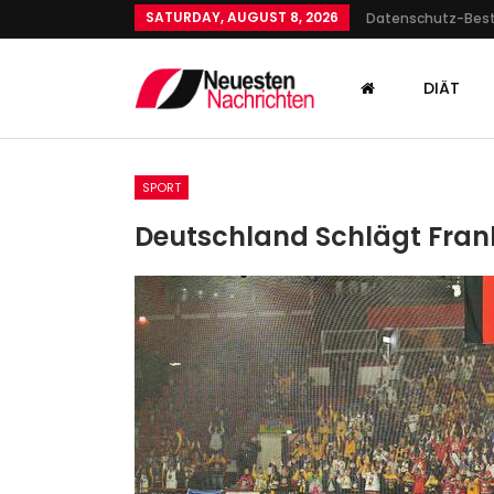
SATURDAY, AUGUST 8, 2026
Datenschutz-Be
DIÄT
SPORT
Deutschland Schlägt Frank
GESUNDHEIT
CD35 Und CD36: Gefährlich 
Corona? Forscher Entdeck
Admin
Jun 24, 2023