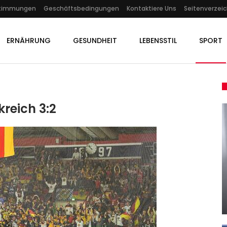
stimmungen
Geschäftsbedingungen
Kontaktiere Uns
Seitenverzeic
ERNÄHRUNG
GESUNDHEIT
LEBENSSTIL
SPORT
reich 3:2
KULTUR
Wie
Jacques Schusters Buch „Im
en…
Raschelnden Laub Der…
Admin
Jun 14, 2025