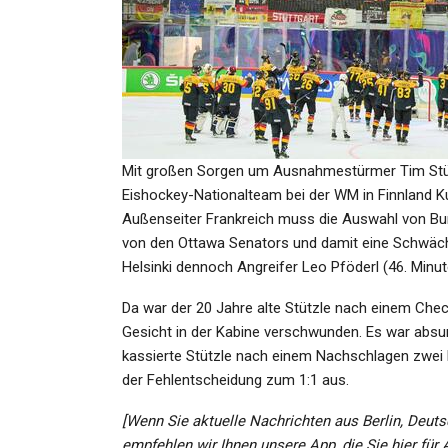
SPORT
Wolfsburg Droht Das Aus In 
Champions League
Mit großen Sorgen um Ausnahmestürmer Tim Stüt
Admin
Nov 24, 2021
Eishockey-Nationalteam bei der WM in Finnland Kur
Außenseiter Frankreich muss die Auswahl von Bu
von den Ottawa Senators und damit eine Schwäch
Helsinki dennoch Angreifer Leo Pföderl (46. Minut
Da war der 20 Jahre alte Stützle nach einem Che
GESUNDHEIT
Gesicht in der Kabine verschwunden. Es war absu
Badeverbot Auf Mallorca Dr
kassierte Stützle nach einem Nachschlagen zwei
Rettungsschwimmer Wolle
der Fehlentscheidung zum 1:1 aus.
[Wenn Sie aktuelle Nachrichten aus Berlin, Deuts
Admin
Jul 1, 2022
empfehlen wir Ihnen unsere App, die Sie hier für