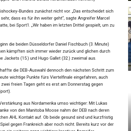
shockey-Bundes zunächst nicht vor. „Das entscheidet sich
sehr, dass es für ihn weiter geht“, sagte Angreifer Marcel
tte, bei Sport1. „Wir haben im letzten Drittel gespielt, um zu
GESUNDHEIT
lina
“Revolutionärer 1. Mai” In Berlin:
nn die beiden Düsseldorfer Daniel Fischbuch (3. Minute)
Sorge Vor…
osen kämpften sich immer wieder zurück und glichen durch
 Jackets (15.) und Hugo Gallet (32.) zweimal aus.
Admin
May 1, 2023
schaffte die DEB-Auswahl dennoch den nächsten Schritt zum
eute wichtige Punkte fürs Viertelfinale eingefahren, auch
 zwei freien Tagen geht es erst am Donnerstag gegen
port).
SPORT
re Verstärkung aus Nordamerika umso wichtiger: Mit Lukas
wanke von den Manitoba Moose nahm der DEB nach deren
Erstes Spiel, Erster Sieg In Den
hen AHL Kontakt auf. Ob beide gesund sind und kurzfristig
eien
Play-Offs: Die BR Volleys…
piel gegen Frankreich aber noch nicht. Bereits kurz vor der