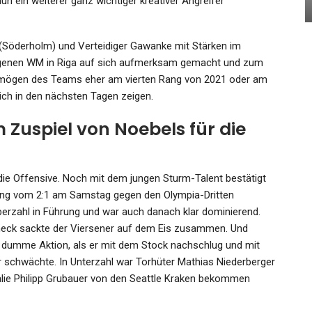
ein weiterer ganz wichtiger kreativer Angreifer
Admin
Mar 18, 2024
r“ (Söderholm) und Verteidiger Gawanke mit Stärken im
angenen WM in Riga auf sich aufmerksam gemacht und zum
ermögen des Teams eher am vierten Rang von 2021 oder am
sich in den nächsten Tagen zeigen.
 Zuspiel von Noebels für die
die Offensive. Noch mit dem jungen Sturm-Talent bestätigt
ung vom 2:1 am Samstag gegen den Olympia-Dritten
berzahl in Führung und war auch danach klar dominierend.
Check sackte der Viersener auf dem Eis zusammen. Und
e dumme Aktion, als er mit dem Stock nachschlug und mit
r schwächte. In Unterzahl war Torhüter Mathias Niederberger
lie Philipp Grubauer von den Seattle Kraken bekommen