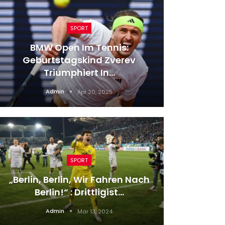
SPORT
BMW Open Im Tennis:
Geburtstagskind Zverev
Sonnen
Triumphiert In…
Plasm
Admin
Apr 20, 2025
SPORT
„Berlin, Berlin, Wir Fahren Nach
Fußba
Berlin!“ : Drittligist…
Üb
Admin
Mar 13, 2024