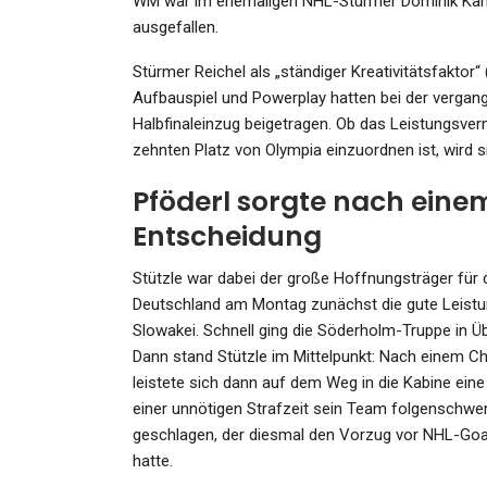
WM war im ehemaligen NHL-Stürmer Dominik Kahun 
Admin
Apr 29, 2022
ausgefallen.
Stürmer Reichel als „ständiger Kreativitätsfakto
Aufbauspiel und Powerplay hatten bei der verg
Halbfinaleinzug beigetragen. Ob das Leistungsv
zehnten Platz von Olympia einzuordnen ist, wird 
Pföderl sorgte nach einem
Entscheidung
Stützle war dabei der große Hoffnungsträger für 
Deutschland am Montag zunächst die gute Leist
Slowakei. Schnell ging die Söderholm-Truppe in Ü
Dann stand Stützle im Mittelpunkt: Nach einem 
leistete sich dann auf dem Weg in die Kabine ein
einer unnötigen Strafzeit sein Team folgenschwe
geschlagen, der diesmal den Vorzug vor NHL-Goa
hatte.