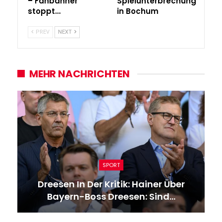
– Fanbanner
Spielunterbrechung
stoppt…
in Bochum
PREV
NEXT
MEHR NACHRICHTEN
SPORT
Dreesen In Der Kritik: Hainer Über
Bayern-Boss Dreesen: Sind…