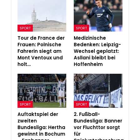
SPORT
SPORT
Tour de France der
Medizinische
Frauen: Polnische
Bedenken: Leipzig-
Fahrerin siegt am
Wechsel geplatzt:
Mont Ventoux und
Asllani bleibt bei
holt…
Hoffenheim
SPORT
SPORT
Auftaktspiel der
2. Fußball-
zweiten
Bundesliga: Banner
Bundesliga: Hertha
vor Fluchttor sorgt
gewinnt in Bochum
für