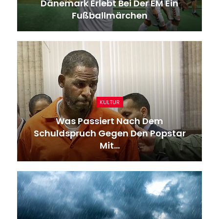
Dänemark Erlebt Bei Der EM Ein
Fußballmärchen
KULTUR
Was Passiert Nach Dem
Schuldspruch Gegen Den Popstar
Mit…