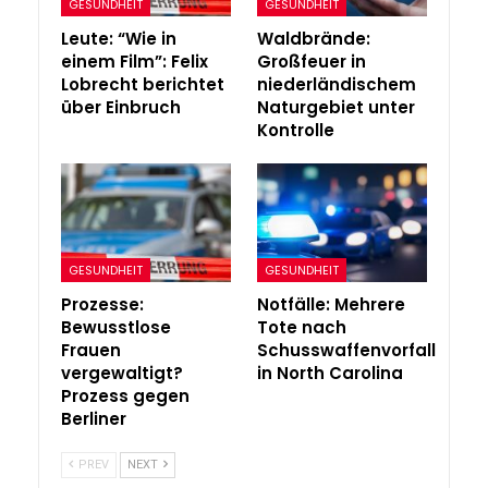
GESUNDHEIT
GESUNDHEIT
Leute: “Wie in
Waldbrände:
einem Film”: Felix
Großfeuer in
Lobrecht berichtet
niederländischem
über Einbruch
Naturgebiet unter
Kontrolle
GESUNDHEIT
GESUNDHEIT
Prozesse:
Notfälle: Mehrere
Bewusstlose
Tote nach
Frauen
Schusswaffenvorfall
vergewaltigt?
in North Carolina
Prozess gegen
Berliner
PREV
NEXT